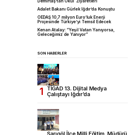
Demirtaş’tan Okul Ziyaretleri
Adalet Bakanı Gürlek Iğdır’da Konuştu
OEDAŞ 10,7 milyon Euro’luk Enerji
Projesinde Türkiye’yi Temsil Edecek
Kenan Atalay: “Yeşil Vatan Yanıyorsa,
Geleceğimiz de Yanıyor”
SON HABERLER
TİGAD 13. Dijital Medya
Çalıştayı Iğdır’da
Sarıgöl İlçe Milli Eğitim Müdürü