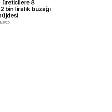
 üreticilere 8
2 bin liralık buzağı
müjdesi
8/2020