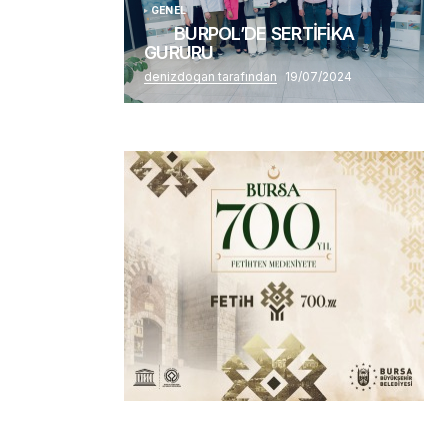
GENEL
BURPOL’DE SERTİFİKA
GURURU
denizdogan tarafından
19/07/2024