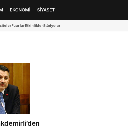
M
EKONOMİ
SİYASET
siteler
Fuarlar
Etkinlikler
Stüdyolar
kdemirli’den