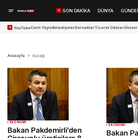
SON DAKİKA
DÜNYA
GÜNDE
Canlı Yayın
Belediyeler
Dernekler
Ticaret Odaları
Üniver
YouTube
Anasayfa
buzağı
EKONOMİ
EKONOMİ
Bakan Pakdemirli’den
Bakan Pa