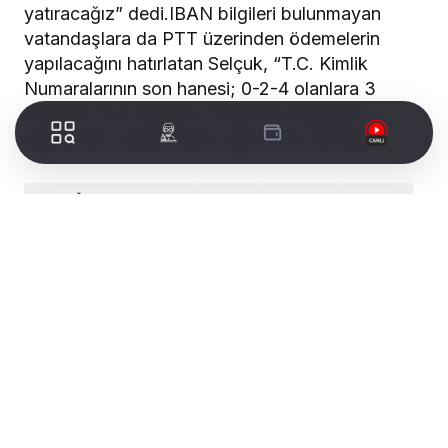
yatıracağız” dedi.IBAN bilgileri bulunmayan
vatandaşlara da PTT üzerinden ödemelerin
yapılacağını hatırlatan Selçuk, “T.C. Kimlik
Numaralarının son hanesi; 0-2-4 olanlara 3
Eylül’de, 6-8 olanlara 4 Eylül’de ödemeler
yapılacak” açıklamasını yaptı.Utku Şimşek
3
AĞUSTOS
AYINA
BAKAN
BAŞLIYOR
ÇALIŞMA
EYLÜL'DE
ILIŞKIN
İŞSIZLIK
KISA
ÖDEMELERI
ÖDENEĞI
SELÇUK
VE
Editör
admin
Yayınlandı
Ağustos 29, 2020
ADD A COMMENT