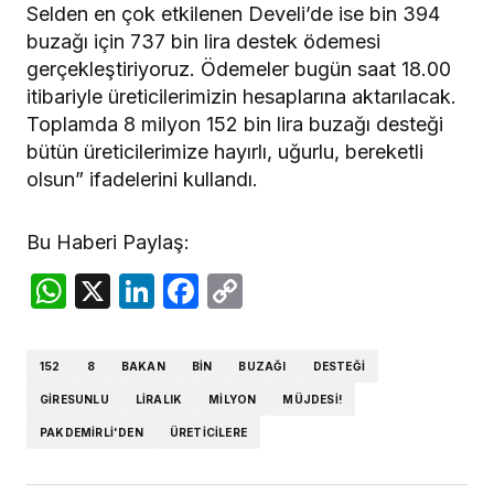
Daha sonraki yorumlarımda kullanılması için
Selden en çok etkilenen Develi’de ise bin 394
adım, e-posta adresim ve site adresim bu
buzağı için 737 bin lira destek ödemesi
tarayıcıya kaydedilsin.
gerçekleştiriyoruz. Ödemeler bugün saat 18.00
itibariyle üreticilerimizin hesaplarına aktarılacak.
Toplamda 8 milyon 152 bin lira buzağı desteği
bütün üreticilerimize hayırlı, uğurlu, bereketli
olsun” ifadelerini kullandı.
YORUM GÖNDER
Bu Haberi Paylaş:
WhatsApp
X
LinkedIn
Facebook
Copy
Link
152
8
BAKAN
BIN
BUZAĞI
DESTEĞI
GIRESUNLU
LIRALIK
MILYON
MÜJDESI!
PAKDEMIRLI'DEN
ÜRETICILERE