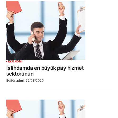
Daha sonraki yorumlarımda kullanılması için
adım, e-posta adresim ve site adresim bu
tarayıcıya kaydedilsin.
YORUM GÖNDER
EKONOMİ
İstihdamda en büyük pay hizmet
sektörünün
Editör
admin
29/08/2020