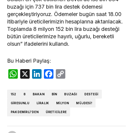
buzağı için 737 bin lira destek ödemesi
gerçekleştiriyoruz. Ödemeler bugün saat 18.00
itibariyle üreticilerimizin hesaplarına aktarılacak.
Toplamda 8 milyon 152 bin lira buzağı desteği
bütün üreticilerimize hayırlı, uğurlu, bereketli
olsun” ifadelerini kullandı.
Bu Haberi Paylaş:
WhatsApp
X
LinkedIn
Facebook
Copy
Link
152
8
BAKAN
BIN
BUZAĞI
DESTEĞI
GIRESUNLU
LIRALIK
MILYON
MÜJDESI!
PAKDEMIRLI'DEN
ÜRETICILERE