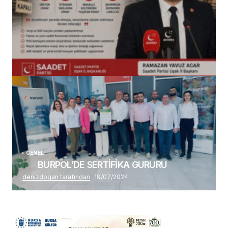
(başlıksız)
Alaattin Karahan tarafından
14/07/2026
GENEL
BURPOL’DE SERTİFİKA GURURU
denizdogan tarafından
19/07/2024