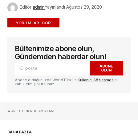
Editör
admin
Yayınlandı
Ağustos 29, 2020
ADD A COMMENT
Bültenimize abone olun,
E-posta adresiniz yayınlanmayacak.
Gerekli
alanlar
*
ile işaretlenmişlerdir
Gündemden haberdar olun!
ABONE
OLUN
Yorum
*
Abone olduğunuzda WorldTürk'ün
Kullanıcı Sözleşmesi
ni
kabul etmiş olursunuz.
Sizin adınız
*
WORLDTURK REKLAM ALANI
E-postanız
*
DAHA FAZLA