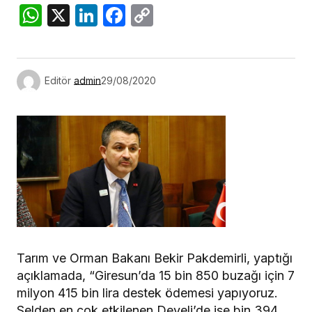
WhatsApp
X
LinkedIn
Facebook
Copy
Link
Editör
admin
29/08/2020
Tarım ve Orman Bakanı Bekir Pakdemirli, yaptığı
açıklamada, “Giresun’da 15 bin 850 buzağı için 7
milyon 415 bin lira destek ödemesi yapıyoruz.
Selden en çok etkilenen Develi’de ise bin 394