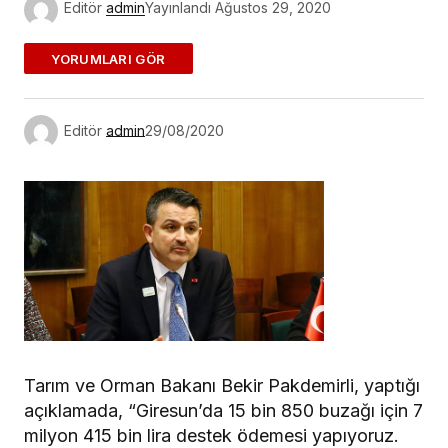
Editör
admin
Yayınlandı
Ağustos 29, 2020
ADD A COMMENT
Editör
admin
29/08/2020
E-posta adresiniz yayınlanmayacak.
Gerekli
alanlar
*
ile işaretlenmişlerdir
Yorum
*
Sizin adınız
*
Tarım ve Orman Bakanı Bekir Pakdemirli, yaptığı
E-postanız
*
açıklamada, “Giresun’da 15 bin 850 buzağı için 7
milyon 415 bin lira destek ödemesi yapıyoruz.