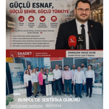
(başlıksız)
Alaattin Karahan tarafından
14/07/2026
GENEL
BURPOL’DE SERTİFİKA GURURU
denizdogan tarafından
19/07/2024