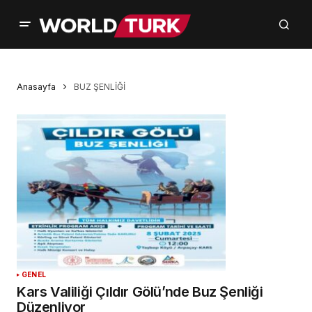
Anasayfa
BUZ ŞENLİĞİ
GENEL
Kars Valiliği Çıldır Gölü’nde Buz Şenliği
Düzenliyor