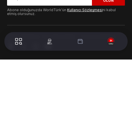
OLUN
Abone olduğunuzda WorldTürk'ün
Kullanıcı Sözleşmesi
ni kabul
etmiş olursunuz.
© 2024 WorldTurk. Tüm Hakları Saklıdır. - Tasarım & Geliştirme :
Volion's