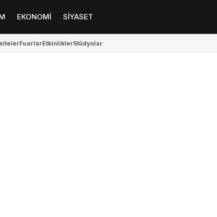
M
EKONOMİ
SİYASET
siteler
Fuarlar
Etkinlikler
Stüdyolar