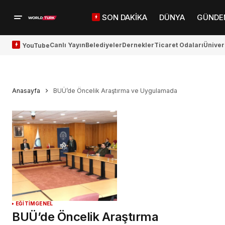
SON DAKİKA
DÜNYA
GÜNDE
Canlı Yayın
Belediyeler
Dernekler
Ticaret Odaları
Üniver
YouTube
Anasayfa
BUÜ’de Öncelik Araştırma ve Uygulamada
EĞİTİM
GENEL
BUÜ’de Öncelik Araştırma