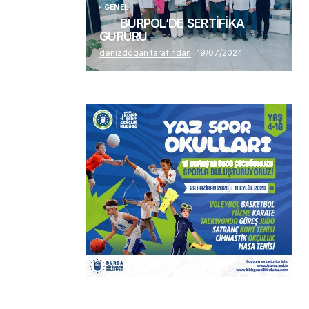
GENEL
BURPOL’DE SERTİFİKA
GURURU
denizdogan tarafından
19/07/2024