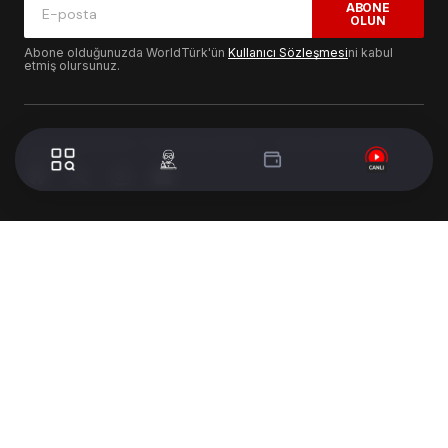
ABONE
OLUN
Abone olduğunuzda WorldTürk'ün
Kullanıcı Sözleşmesi
ni kabul
etmiş olursunuz.
© 2024 WorldTurk. Tüm Hakları Saklıdır. - Tasarım & Geliştirme :
Volion's