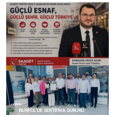
(başlıksız)
Alaattin Karahan tarafından
14/07/2026
GENEL
BURPOL’DE SERTİFİKA GURURU