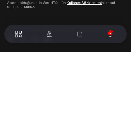
Abone olduğunuzda WorldTürk'ün
Kullanıcı Sözleşmesi
ni kabul
etmiş olursunuz.
© 2024 WorldTurk. Tüm Hakları Saklıdır. - Tasarım & Geliştirme :
Volion's