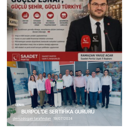
(başlıksız)
Alaattin Karahan tarafından
14/07/2026
GENEL
BURPOL’DE SERTİFİKA GURURU
denizdogan tarafından
19/07/2024