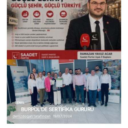
(başlıksız)
Alaattin Karahan tarafından
14/07/2026
GENEL
BURPOL’DE SERTİFİKA GURURU
denizdogan tarafından
19/07/2024