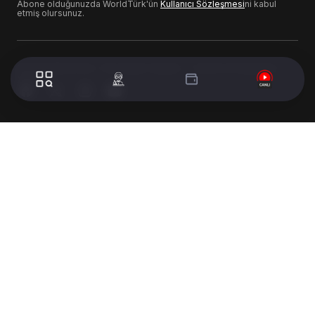
Abone olduğunuzda WorldTürk'ün
Kullanıcı Sözleşmesi
ni kabul
etmiş olursunuz.
© 2024 WorldTurk. Tüm Hakları Saklıdır. - Tasarım & Geliştirme :
Volion's