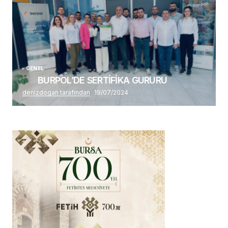
GENEL
BURPOL’DE SERTİFİKA GURURU
denizdogan tarafından
19/07/2024