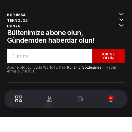
KURUMSAL
TEKNOLOJİ
DÜNYA
Bültenimize abone olun,
Gündemden haberdar olun!
ABONE
OLUN
Abone olduğunuzda WorldTürk'ün
Kullanıcı Sözleşmesi
ni kabul
etmiş olursunuz.
© 2024 WorldTurk. Tüm Hakları Saklıdır. - Tasarım & Geliştirme :
Volion's