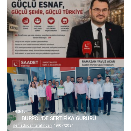
(başlıksız)
Alaattin Karahan tarafından
14/07/2026
GENEL
BURPOL’DE SERTİFİKA GURURU
denizdogan tarafından
19/07/2024