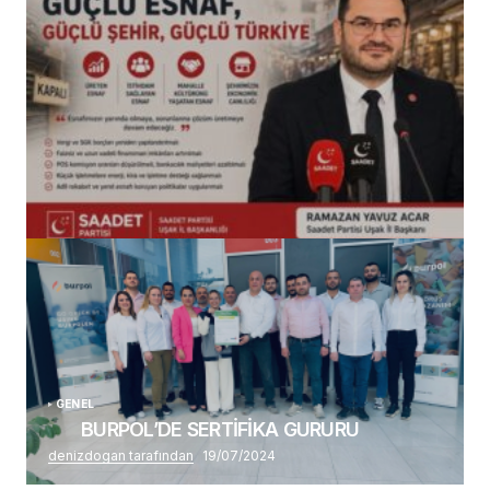
(başlıksız)
Alaattin Karahan tarafından
14/07/2026
GENEL
BURPOL’DE SERTİFİKA GURURU
denizdogan tarafından
19/07/2024