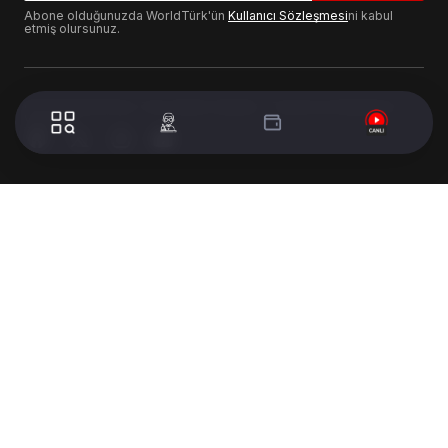
Abone olduğunuzda WorldTürk'ün
Kullanıcı Sözleşmesi
ni kabul
etmiş olursunuz.
© 2024 WorldTurk. Tüm Hakları Saklıdır. - Tasarım & Geliştirme :
Volion's