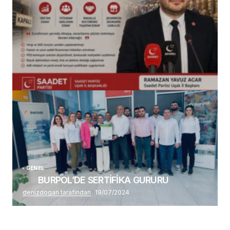
(başlıksız)
Alaattin Karahan tarafından
14/07/2026
GENEL
BURPOL’DE SERTİFİKA GURURU
denizdogan tarafından
19/07/2024