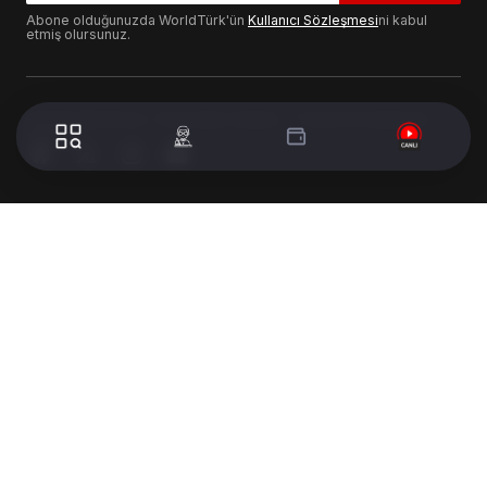
Abone olduğunuzda WorldTürk'ün
Kullanıcı Sözleşmesi
ni kabul
etmiş olursunuz.
© 2024 WorldTurk. Tüm Hakları Saklıdır. - Tasarım & Geliştirme :
Volion's