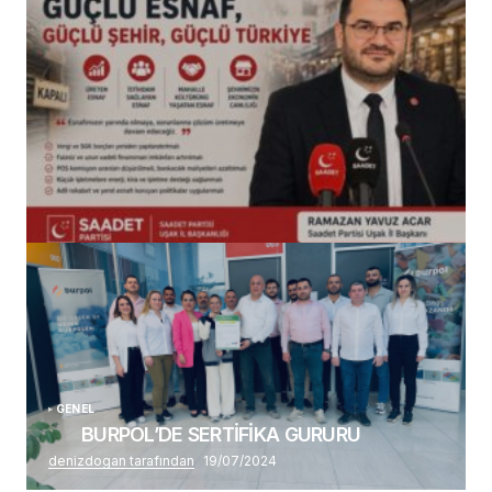
(başlıksız)
Alaattin Karahan tarafından
14/07/2026
GENEL
BURPOL’DE SERTİFİKA GURURU
denizdogan tarafından
19/07/2024