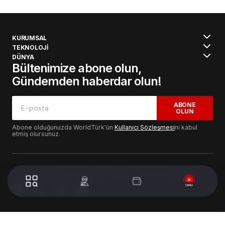
KURUMSAL
TEKNOLOJİ
DÜNYA
Bültenimize abone olun,
Gündemden haberdar olun!
ABONE
OLUN
Abone olduğunuzda WorldTürk'ün
Kullanıcı Sözleşmesi
ni kabul
etmiş olursunuz.
© 2024 WorldTurk. Tüm Hakları Saklıdır. - Tasarım & Geliştirme :
Volion's