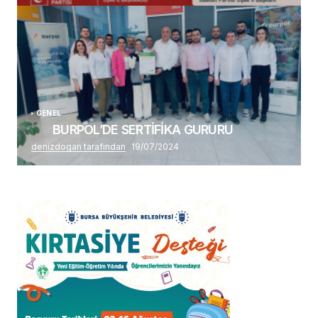
Alaattin Karahan tarafından
14/07/2026
GENEL
BURPOL’DE SERTİFİKA GURURU
denizdogan tarafından
19/07/2024