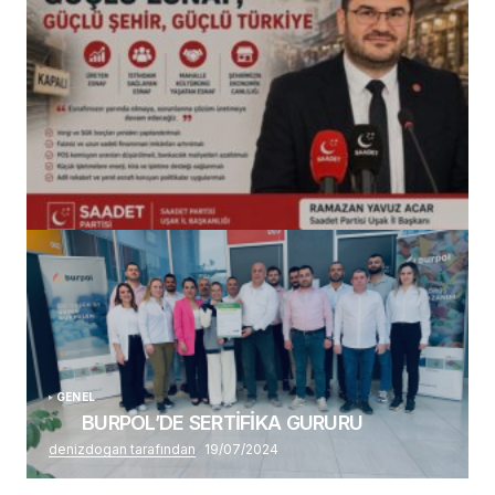
(başlıksız)
Alaattin Karahan tarafından
14/07/2026
GENEL
BURPOL’DE SERTİFİKA GURURU
denizdogan tarafından
19/07/2024