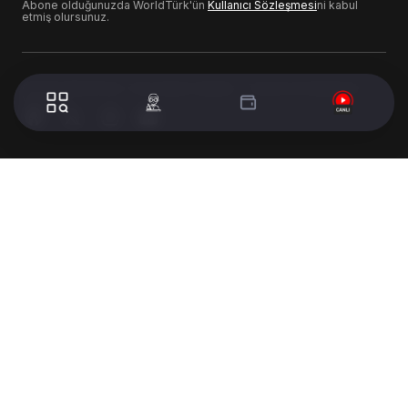
Abone olduğunuzda WorldTürk'ün
Kullanıcı Sözleşmesi
ni kabul
etmiş olursunuz.
© 2024 WorldTurk. Tüm Hakları Saklıdır. - Tasarım & Geliştirme :
Volion's