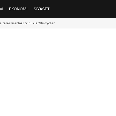
M
EKONOMİ
SİYASET
siteler
Fuarlar
Etkinlikler
Stüdyolar