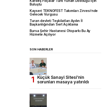
Kardeş Foçalar Türk Yunan Dostluğu İçin
Buluştu
Kayseri TEKNOFEST Takımları Zirvesi’nde
Gelecek Vurgusu
Turan devleti Teşkilatları Aydın İl
Başkanlığından Sert Açıklama
Bursa Şehir Hastanesi Otoparkı Bu Ay
Hizmete Açılıyor
SON HABERLER
Küçük Sanayi Sitesi’nin
sorunları masaya yatırıldı