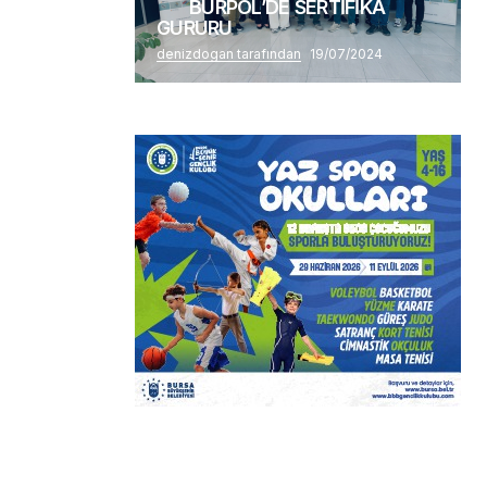
BURPOL’DE SERTİFİKA
GURURU
denizdogan tarafından
19/07/2024