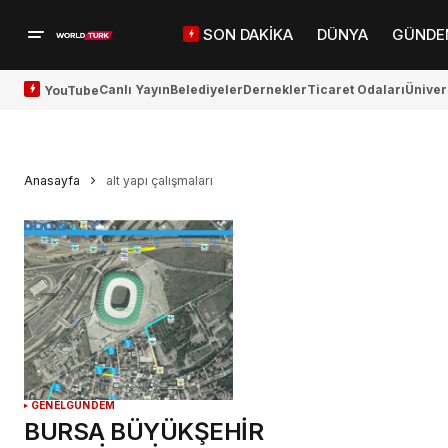
SON DAKİKA
DÜNYA
GÜNDE
Canlı Yayın
Belediyeler
Dernekler
Ticaret Odaları
Üniver
YouTube
Anasayfa
alt yapı çalışmaları
GENEL
GÜNDEM
BURSA BÜYÜKŞEHİR