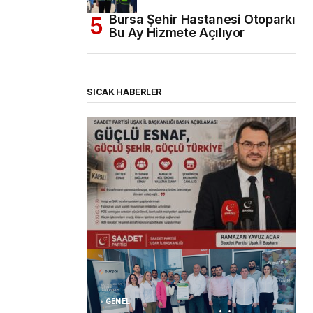
Bursa Şehir Hastanesi Otoparkı
Bu Ay Hizmete Açılıyor
SICAK HABERLER
(başlıksız)
Alaattin Karahan tarafından
14/07/2026
GENEL