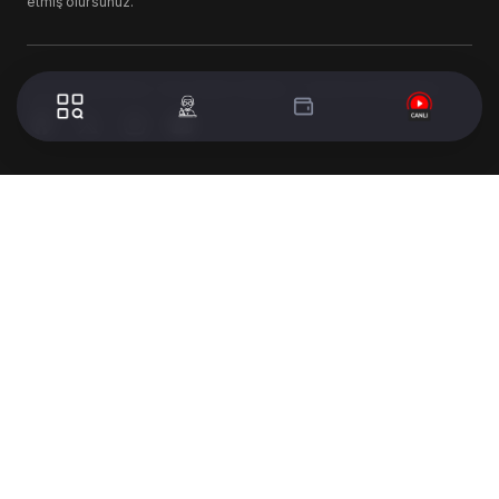
etmiş olursunuz.
© 2024 WorldTurk. Tüm Hakları Saklıdır. - Tasarım & Geliştirme :
Volion's