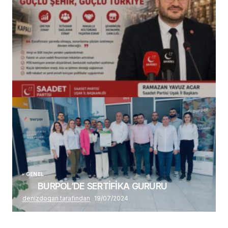
(başlıksız)
Alaattin Karahan tarafından
14/07/2026
GENEL
BURPOL’DE SERTİFİKA GURURU
denizdogan tarafından
19/07/2024