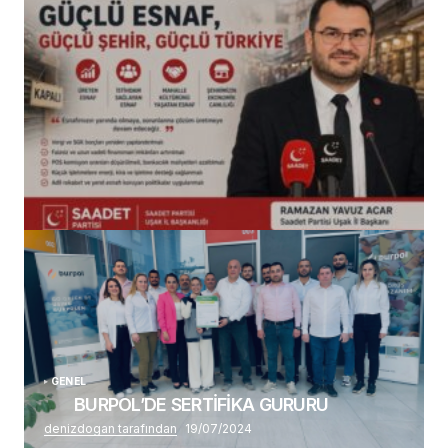
(başlıksız)
Alaattin Karahan tarafından
14/07/2026
GENEL
BURPOL’DE SERTİFİKA GURURU
denizdogan tarafından
19/07/2024