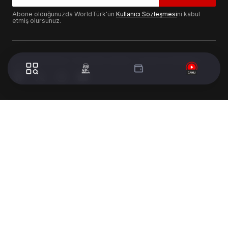
Abone olduğunuzda WorldTürk'ün
Kullanıcı Sözleşmesi
ni kabul
etmiş olursunuz.
© 2024 WorldTurk. Tüm Hakları Saklıdır. - Tasarım & Geliştirme :
Volion's