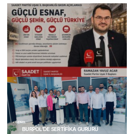
(başlıksız)
Alaattin Karahan tarafından
14/07/2026
GENEL
BURPOL’DE SERTİFİKA GURURU