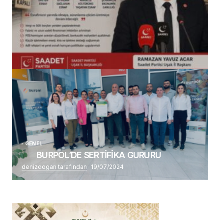
(başlıksız)
Alaattin Karahan tarafından
14/07/2026
GENEL
BURPOL’DE SERTİFİKA GURURU
denizdogan tarafından
19/07/2024