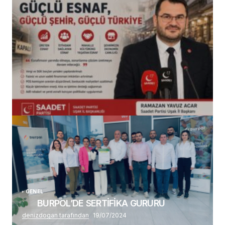
(başlıksız)
Alaattin Karahan tarafından
14/07/2026
GENEL
BURPOL’DE SERTİFİKA GURURU
denizdogan tarafından
19/07/2024