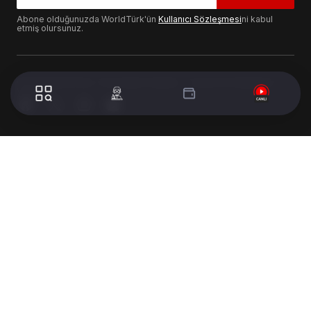
Abone olduğunuzda WorldTürk'ün
Kullanıcı Sözleşmesi
ni kabul
etmiş olursunuz.
© 2024 WorldTurk. Tüm Hakları Saklıdır. - Tasarım & Geliştirme :
Volion's