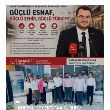
(başlıksız)
Alaattin Karahan tarafından
14/07/2026
GENEL
BURPOL’DE SERTİFİKA GURURU