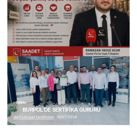
(başlıksız)
Alaattin Karahan tarafından
14/07/2026
GENEL
BURPOL’DE SERTİFİKA GURURU
denizdogan tarafından
19/07/2024