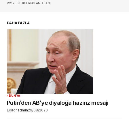
Sizin adınız
*
WORLDTURK REKLAM ALANI
E-postanız
*
DAHA FAZLA
Daha sonraki yorumlarımda kullanılması için
adım, e-posta adresim ve site adresim bu
tarayıcıya kaydedilsin.
YORUM GÖNDER
DÜNYA
Putin’den AB’ye diyaloğa hazırız mesajı
Editör
admin
29/08/2020