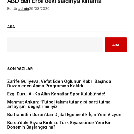
ABD’den Erbil’deki saldırıya kınama
Editör
admin
29/08/2020
ARA
ARA
SON YAZILAR
Zarife Guliyeva, Vefat Eden Oğlunun Kabri Başında
Düzenlenen Anma Programına Katıldı
Ezgi Duru, Al-Ka Altın Kanatlar Spor Kulübü’nde!
Mahmut Arıkan: “Futbol takımı tutar gibi parti tutma
anlayışını değiştirmeliyiz”
Burhanettin Duran’dan Dijital Egemenlik İçin Yeni Vizyon
Bursa’daki Siyasi Kırılma: Türk Siyasetinde Yeni Bir
Dönemin Başlangıcı mı?