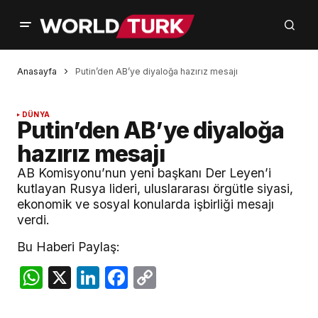
Anasayfa
Putin’den AB’ye diyaloğa hazırız mesajı
DÜNYA
Putin’den AB’ye diyaloğa
hazırız mesajı
AB Komisyonu’nun yeni başkanı Der Leyen’i
kutlayan Rusya lideri, uluslararası örgütle siyasi,
ekonomik ve sosyal konularda işbirliği mesajı
verdi.
Bu Haberi Paylaş:
WhatsApp
X
LinkedIn
Facebook
Copy
Link