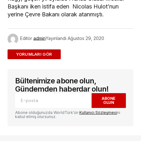
Başkanı iken istifa eden Nicolas Hulot’nun
yerine Çevre Bakanı olarak atanmıştı.
Editör
admin
Yayınlandı
Ağustos 29, 2020
ADD A COMMENT
Bültenimize abone olun,
E-posta adresiniz yayınlanmayacak.
Gerekli
alanlar
*
ile işaretlenmişlerdir
Gündemden haberdar olun!
ABONE
OLUN
Yorum
*
Abone olduğunuzda WorldTürk'ün
Kullanıcı Sözleşmesi
ni
kabul etmiş olursunuz.