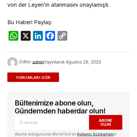
von der Leyen’in atanmasını onaylamıştı.
Bu Haberi Paylaş:
WhatsApp
X
LinkedIn
Facebook
Copy
Link
Editör
admin
Yayınlandı
Ağustos 29, 2020
ADD A COMMENT
Bültenimize abone olun,
E-posta adresiniz yayınlanmayacak.
Gerekli
alanlar
*
ile işaretlenmişlerdir
Gündemden haberdar olun!
ABONE
OLUN
Yorum
*
Abone olduğunuzda WorldTürk'ün
Kullanıcı Sözleşmesi
ni