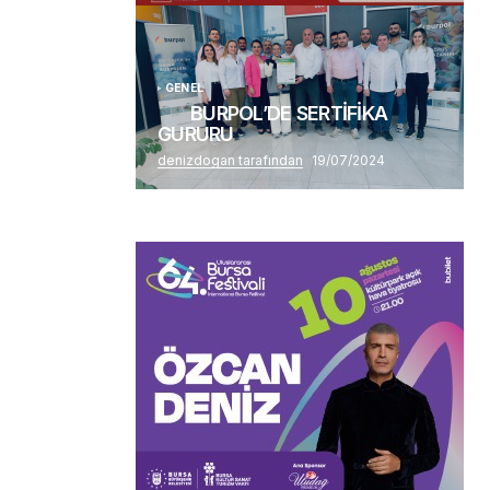
GENEL
BURPOL’DE SERTİFİKA
GURURU
denizdogan tarafından
19/07/2024