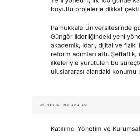
Yeni yönetim, ilk 100 günde ka
boyutlu projelerle dikkat çekti
Pamukkale Üniversitesi’nde g
Güngör liderliğindeki yeni yöne
akademik, idari, dijital ve fizi
reform adımları attı. Şeffaflık,
ilkeleriyle yürütülen bu süreç
uluslararası alandaki konumu p
WORLDTURK REKLAM ALANI
Katılımcı Yönetim ve Kurumsa