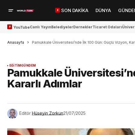
SON DAKİKA
DÜNYA
GÜNDE
Canlı Yayın
Belediyeler
Dernekler
Ticaret Odaları
Üniver
YouTube
Anasayfa
Pamukkale Üniversitesi’nde İlk 100 Gün: Güçlü Vizyon, Kar
EĞİTİM
GÜNDEM
Pamukkale Üniversitesi’nd
Kararlı Adımlar
Editör
Hüseyin Zorkun
21/07/2025