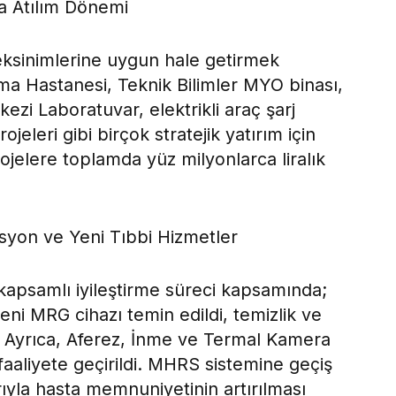
da Atılım Dönemi
eksinimlerine uygun hale getirmek
ma Hastanesi, Teknik Bilimler MYO binası,
ezi Laboratuvar, elektrikli araç şarj
jeleri gibi birçok stratejik yatırım için
projelere toplamda yüz milyonlarca liralık
yon ve Yeni Tıbbi Hizmetler
apsamlı iyileştirme süreci kapsamında;
 yeni MRG cihazı temin edildi, temizlik ve
ı. Ayrıca, Aferez, İnme ve Termal Kamera
i faaliyete geçirildi. MHRS sistemine geçiş
rıyla hasta memnuniyetinin artırılması