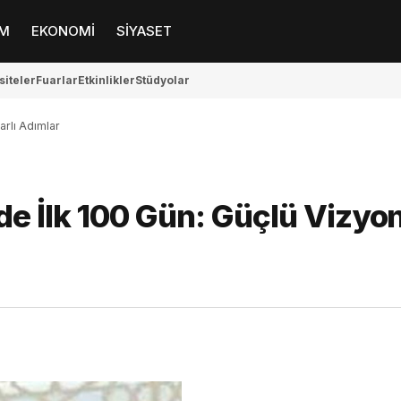
M
EKONOMİ
SİYASET
siteler
Fuarlar
Etkinlikler
Stüdyolar
arlı Adımlar
e İlk 100 Gün: Güçlü Vizyon