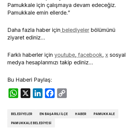
Pamukkale için çalışmaya devam edeceğiz.
Pamukkale emin ellerde.”
Daha fazla haber için
belediyeler
bölümünü
ziyaret ediniz…
Farklı haberler için
youtube
,
facebook
,
x
sosyal
medya hesaplarımızı takip ediniz…
Bu Haberi Paylaş:
WhatsApp
X
LinkedIn
Facebook
Copy
Link
BELEDIYELER
EN BAŞARILI ILÇE
HABER
PAMUKKALE
PAMUKKALE BELEDIYESI