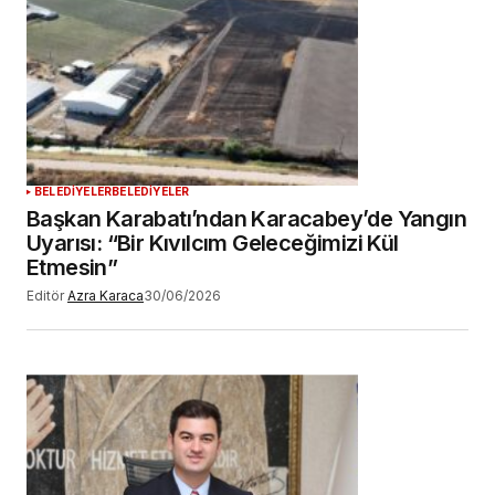
BELEDİYELER
BELEDİYELER
Başkan Karabatı’ndan Karacabey’de Yangın
Uyarısı: “Bir Kıvılcım Geleceğimizi Kül
Etmesin”
Editör
Azra Karaca
30/06/2026