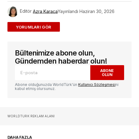
Editör
Azra Karaca
Yayınlandı
Haziran 30, 2026
ADD A COMMENT
Bültenimize abone olun,
E-posta adresiniz yayınlanmayacak.
Gerekli
alanlar
*
ile işaretlenmişlerdir
Gündemden haberdar olun!
ABONE
OLUN
Yorum
*
Abone olduğunuzda WorldTürk'ün
Kullanıcı Sözleşmesi
ni
kabul etmiş olursunuz.
Sizin adınız
*
WORLDTURK REKLAM ALANI
E-postanız
*
DAHA FAZLA