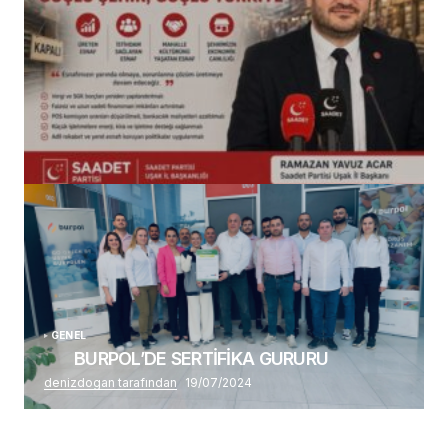
(başlıksız)
Alaattin Karahan tarafından
14/07/2026
GENEL
BURPOL’DE SERTİFİKA GURURU
denizdogan tarafından
19/07/2024