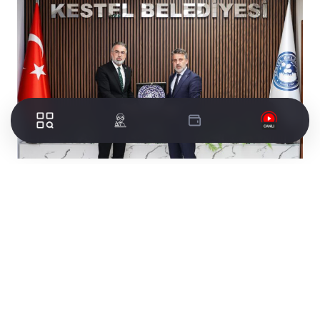
AK Parti İlçe Başkanlığı ziyaretiyle başlayan
Kestel programı kapsamında Başkan Vekili Şahin
Biba, AK Parti İlçe Başkanı Nesri Demir ve
teşkilat mensuplarıyla bir araya geldi. İlçe
esnafını da ziyaret eden Başkan Vekili Biba,
Kestel Belediye Başkanı Ferhat Erol ile görüştü.
Belediye bürokratlarının da hazır bulunduğu
toplantıda ilçede devam eden ve planlanan