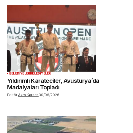
Daha sonraki yorumlarımda kullanılması için
adım, e-posta adresim ve site adresim bu
tarayıcıya kaydedilsin.
YORUM GÖNDER
BELEDİYELER
BELEDİYELER
Yıldırımlı Karateciler, Avusturya’da
Madalyaları Topladı
Editör
Azra Karaca
30/06/2026