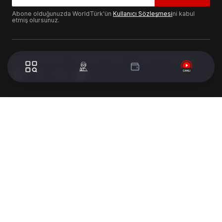
Abone olduğunuzda WorldTürk'ün
Kullanıcı Sözleşmesi
ni kabul
etmiş olursunuz.
© 2024 WorldTurk. Tüm Hakları Saklıdır. - Tasarım & Geliştirme :
Volion's