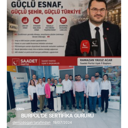
(başlıksız)
Alaattin Karahan tarafından
14/07/2026
GENEL
BURPOL’DE SERTİFİKA GURURU
denizdogan tarafından
19/07/2024