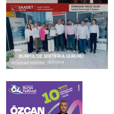
(başlıksız)
Alaattin Karahan tarafından
14/07/2026
GENEL
BURPOL’DE SERTİFİKA GURURU
denizdogan tarafından
19/07/2024