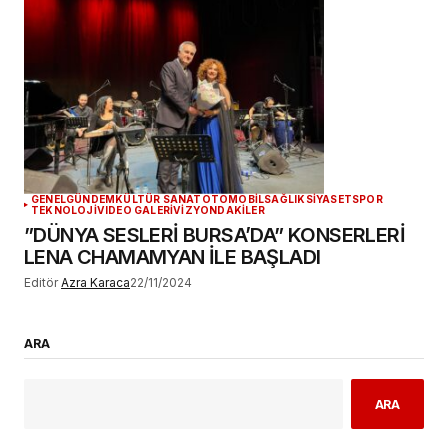
GENEL
GÜNDEM
KÜLTÜR SANAT
OTOMOBİL
SAĞLIK
SİYASET
SPOR
TEKNOLOJİ
VIDEO GALERİ
VİZYONDAKİLER
”DÜNYA SESLERİ BURSA’DA” KONSERLERİ
LENA CHAMAMYAN İLE BAŞLADI
Editör
Azra Karaca
22/11/2024
ARA
ARA