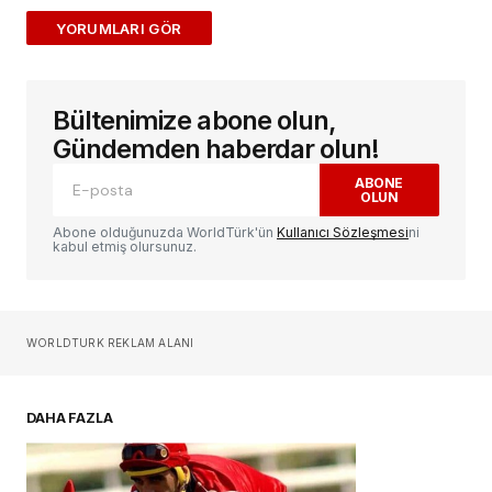
ADD A COMMENT
Bültenimize abone olun,
E-posta adresiniz yayınlanmayacak.
Gerekli
alanlar
*
ile işaretlenmişlerdir
Gündemden haberdar olun!
ABONE
OLUN
Yorum
*
Abone olduğunuzda WorldTürk'ün
Kullanıcı Sözleşmesi
ni
kabul etmiş olursunuz.
Sizin adınız
*
WORLDTURK REKLAM ALANI
E-postanız
*
DAHA FAZLA
Daha sonraki yorumlarımda kullanılması için
adım, e-posta adresim ve site adresim bu