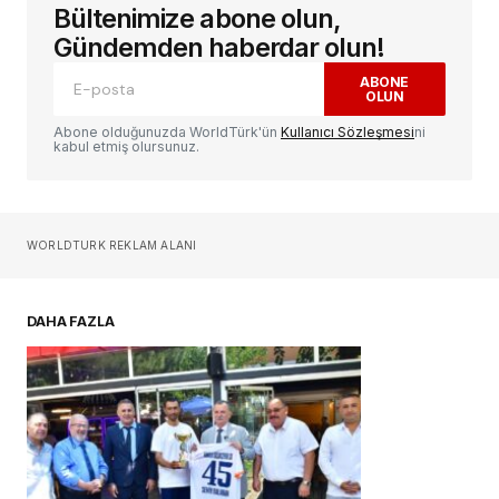
Bültenimize abone olun,
E-posta adresiniz yayınlanmayacak.
Gerekli
alanlar
*
ile işaretlenmişlerdir
Gündemden haberdar olun!
ABONE
OLUN
Yorum
*
Abone olduğunuzda WorldTürk'ün
Kullanıcı Sözleşmesi
ni
kabul etmiş olursunuz.
Sizin adınız
*
WORLDTURK REKLAM ALANI
E-postanız
*
DAHA FAZLA
Daha sonraki yorumlarımda kullanılması için
adım, e-posta adresim ve site adresim bu
tarayıcıya kaydedilsin.