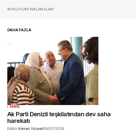
Sizin adınız
*
WORLDTURK REKLAM ALANI
E-postanız
*
DAHA FAZLA
Daha sonraki yorumlarımda kullanılması için
adım, e-posta adresim ve site adresim bu
tarayıcıya kaydedilsin.
YORUM GÖNDER
GENEL
Ak Parti Denizli teşkilatından dev saha
harekatı
Editör
Kenan Yüceel
06/07/2026