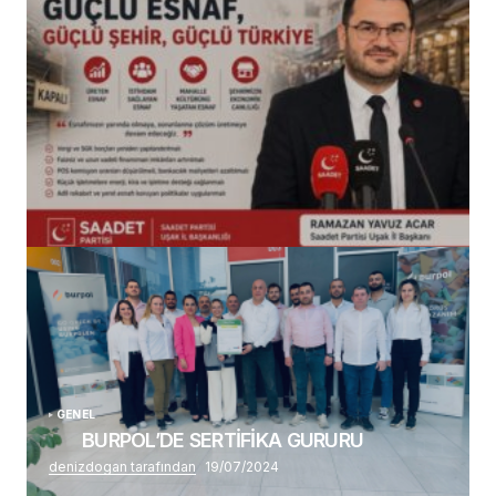
(başlıksız)
Alaattin Karahan tarafından
14/07/2026
GENEL
BURPOL’DE SERTİFİKA GURURU
denizdogan tarafından
19/07/2024