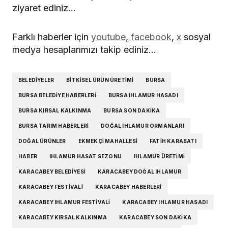
ziyaret ediniz…
Farklı haberler için
youtube
,
facebook
,
x
sosyal
medya hesaplarımızı takip ediniz…
BELEDIYELER
BITKISEL ÜRÜN ÜRETIMI
BURSA
BURSA BELEDIYE HABERLERI
BURSA IHLAMUR HASADI
BURSA KIRSAL KALKINMA
BURSA SON DAKIKA
BURSA TARIM HABERLERI
DOĞAL IHLAMUR ORMANLARI
DOĞAL ÜRÜNLER
EKMEKÇI MAHALLESI
FATIH KARABATI
HABER
IHLAMUR HASAT SEZONU
IHLAMUR ÜRETIMI
KARACABEY BELEDIYESI
KARACABEY DOĞAL IHLAMUR
KARACABEY FESTIVALI
KARACABEY HABERLERI
KARACABEY IHLAMUR FESTIVALI
KARACABEY IHLAMUR HASADI
KARACABEY KIRSAL KALKINMA
KARACABEY SON DAKIKA