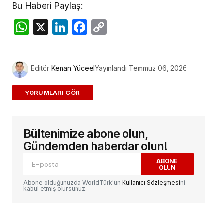
Bu Haberi Paylaş:
WhatsApp
X
LinkedIn
Facebook
Copy
Link
Editör
Kenan Yüceel
Yayınlandı
Temmuz 06, 2026
ADD A COMMENT
Bültenimize abone olun,
E-posta adresiniz yayınlanmayacak.
Gerekli
alanlar
*
ile işaretlenmişlerdir
Gündemden haberdar olun!
ABONE
OLUN
Yorum
*
Abone olduğunuzda WorldTürk'ün
Kullanıcı Sözleşmesi
ni
kabul etmiş olursunuz.