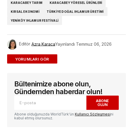
KARACABEY TARIM
KARACABEY YÖRESEL ÜRÜNLERI
KIRSAL EKONOMI
TÜRKIYE DOĞAL IHLAMUR ÜRETIMI
YENIKÖY IHLAMUR FESTIVALI
Editör
Azra Karaca
Yayınlandı
Temmuz 06, 2026
ADD A COMMENT
Bültenimize abone olun,
E-posta adresiniz yayınlanmayacak.
Gerekli
alanlar
*
ile işaretlenmişlerdir
Gündemden haberdar olun!
ABONE
OLUN
Yorum
*
Abone olduğunuzda WorldTürk'ün
Kullanıcı Sözleşmesi
ni
kabul etmiş olursunuz.