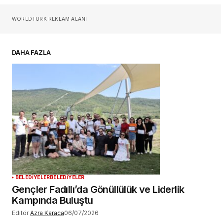
Sizin adınız
*
WORLDTURK REKLAM ALANI
E-postanız
*
DAHA FAZLA
Daha sonraki yorumlarımda kullanılması için
adım, e-posta adresim ve site adresim bu
tarayıcıya kaydedilsin.
YORUM GÖNDER
BELEDİYELER
BELEDİYELER
Gençler Fadıllı’da Gönüllülük ve Liderlik
Kampında Buluştu
Editör
Azra Karaca
06/07/2026