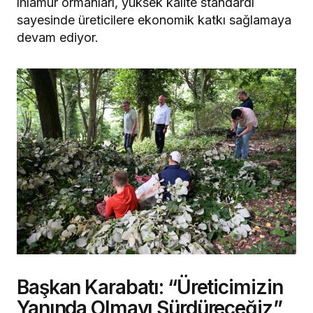
ıhlamur ormanları, yüksek kalite standardı
sayesinde üreticilere ekonomik katkı sağlamaya
devam ediyor.
Başkan Karabatı: “Üreticimizin
Yanında Olmayı Sürdüreceğiz”