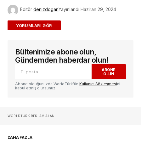
Editör
denizdogan
Yayınlandı
Haziran 29, 2024
ADD A COMMENT
Bültenimize abone olun,
E-posta adresiniz yayınlanmayacak.
Gerekli
alanlar
*
ile işaretlenmişlerdir
Gündemden haberdar olun!
ABONE
OLUN
Yorum
*
Abone olduğunuzda WorldTürk'ün
Kullanıcı Sözleşmesi
ni
kabul etmiş olursunuz.
Sizin adınız
*
WORLDTURK REKLAM ALANI
E-postanız
*
DAHA FAZLA