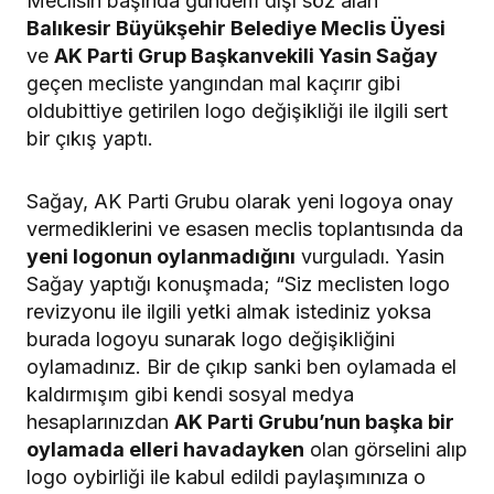
Meclisin başında gündem dışı söz alan
Balıkesir Büyükşehir Belediye Meclis Üyesi
ve
AK Parti Grup Başkanvekili Yasin Sağay
geçen mecliste yangından mal kaçırır gibi
oldubittiye getirilen logo değişikliği ile ilgili sert
bir çıkış yaptı.
Sağay, AK Parti Grubu olarak yeni logoya onay
vermediklerini ve esasen meclis toplantısında da
yeni logonun oylanmadığını
vurguladı. Yasin
Sağay yaptığı konuşmada; “Siz meclisten logo
revizyonu ile ilgili yetki almak istediniz yoksa
burada logoyu sunarak logo değişikliğini
oylamadınız. Bir de çıkıp sanki ben oylamada el
kaldırmışım gibi kendi sosyal medya
hesaplarınızdan
AK Parti Grubu’nun başka bir
oylamada elleri havadayken
olan görselini alıp
logo oybirliği ile kabul edildi paylaşımınıza o