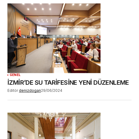
Daha sonraki yorumlarımda kullanılması için
adım, e-posta adresim ve site adresim bu
tarayıcıya kaydedilsin.
YORUM GÖNDER
GENEL
İZMİR’DE SU TARİFESİNE YENİ DÜZENLEME
Editör
denizdogan
29/06/2024