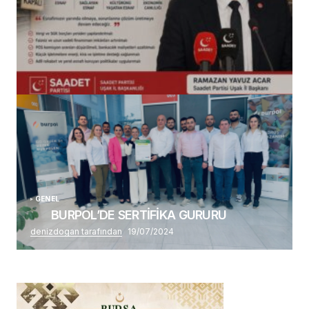
(başlıksız)
Alaattin Karahan tarafından
14/07/2026
GENEL
BURPOL’DE SERTİFİKA GURURU
denizdogan tarafından
19/07/2024