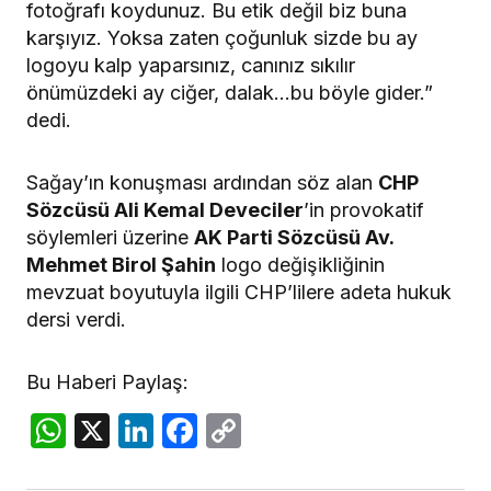
fotoğrafı koydunuz. Bu etik değil biz buna
karşıyız. Yoksa zaten çoğunluk sizde bu ay
logoyu kalp yaparsınız, canınız sıkılır
önümüzdeki ay ciğer, dalak…bu böyle gider.”
dedi.
Sağay’ın konuşması ardından söz alan
CHP
Sözcüsü Ali Kemal Deveciler
’in provokatif
söylemleri üzerine
AK Parti Sözcüsü Av.
Mehmet Birol Şahin
logo değişikliğinin
mevzuat boyutuyla ilgili CHP’lilere adeta hukuk
dersi verdi.
Bu Haberi Paylaş:
WhatsApp
X
LinkedIn
Facebook
Copy
Link