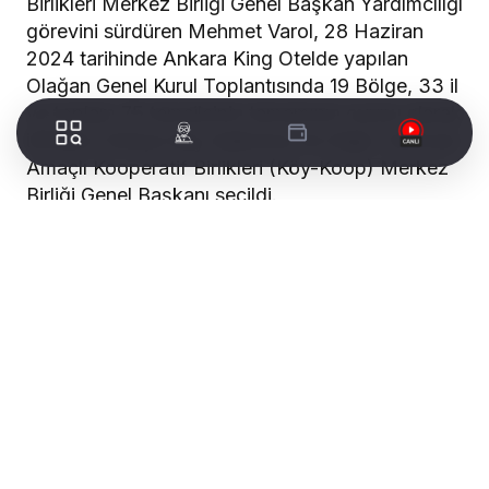
Birlikleri Merkez Birliği Genel Başkan Yardımcılığı
görevini sürdüren Mehmet Varol, 28 Haziran
2024 tarihinde Ankara King Otelde yapılan
Olağan Genel Kurul Toplantısında 19 Bölge, 33 il
ve toplam 75 temsilcinin tamamının oyunu alarak
ittifakla Türkiye Köy Kalkınma Ve Diğer Tarımsal
Amaçlı Kooperatif Birlikleri (Köy-Koop) Merkez
Birliği Genel Başkanı seçildi.
Mehmet Varol Kimdir?
WORLDTURK REKLAM ALANI
Mehmet VAROL; 1956 yılında, Denizli ili, Çal
ilçesi, Dayılar Köyü’nde doğdu. İlk ve orta
öğrenimini Çal’da, Lise öğrenimini Denizli’de