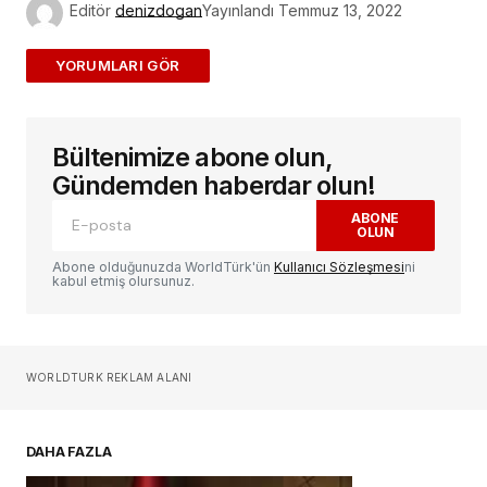
Editör
denizdogan
Yayınlandı
Temmuz 13, 2022
ADD A COMMENT
Bültenimize abone olun,
E-posta adresiniz yayınlanmayacak.
Gerekli
alanlar
*
ile işaretlenmişlerdir
Gündemden haberdar olun!
ABONE
OLUN
Yorum
*
Abone olduğunuzda WorldTürk'ün
Kullanıcı Sözleşmesi
ni
kabul etmiş olursunuz.
Sizin adınız
*
WORLDTURK REKLAM ALANI
E-postanız
*
DAHA FAZLA