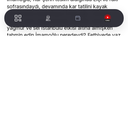
sofrasındaydı, devamında kar tatilini kayak
merkezinde tamamlayan İmamoğlu, İstanbul
halkını zerre düşünmezken, havalar ısındı
yağmur ve sel İstanbulu etkisi altına almışken
tahmin edin İmamoğlu neredeydi? Fethiyede yaz
tatilinde sıcak bir kumsalda dertten tasadan
uzak tatilini yapan İmamoğlu, Twitter üzerinden
İstanbul’da herşeyin kontrol altında olduğu
twitini servis etti. Kontrolsuz olan tek şey
başında olmadığımız görevimizdir.” ifadelerine
yer verdi.
Kaya, “Medya belediyeciliğine ülkemizin hiç bir
yerinde taviz verilmemelidir. Korkum şudur ki fay
hattı üzerinde olan İstanbul, olası bir deprem
felaketinde İmamoğlu zihniyeti ile kim bilir
nerede ve yine hangi bahanelerin altına sığınarak
16 milyon vatandaşımızı nasıl mağdur edecek?
Üç koyunu güdemeyen zihniyet koskoca kadim