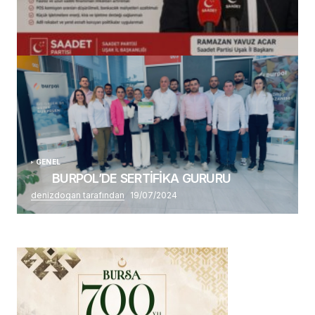
(başlıksız)
Alaattin Karahan tarafından
14/07/2026
GENEL
BURPOL’DE SERTİFİKA GURURU
denizdogan tarafından
19/07/2024