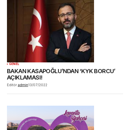
Daha sonraki yorumlarımda kullanılması için
adım, e-posta adresim ve site adresim bu
tarayıcıya kaydedilsin.
YORUM GÖNDER
GENEL
BAKAN KASAPOĞLU’NDAN ‘KYK BORCU’
AÇIKLAMASI!
Editör
admin
13/07/2022