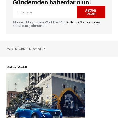
alanlar
*
ile işaretlenmişlerdir
Gündemden haberdar olun!
ABONE
OLUN
Yorum
*
Abone olduğunuzda WorldTürk'ün
Kullanıcı Sözleşmesi
ni
kabul etmiş olursunuz.
Sizin adınız
*
WORLDTURK REKLAM ALANI
E-postanız
*
DAHA FAZLA
Daha sonraki yorumlarımda kullanılması için
adım, e-posta adresim ve site adresim bu
tarayıcıya kaydedilsin.