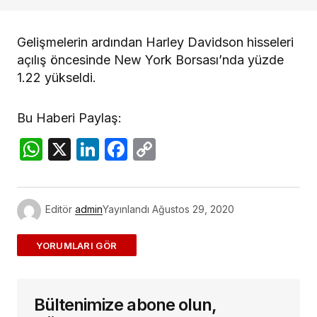
Gelişmelerin ardından Harley Davidson hisseleri
açılış öncesinde New York Borsası’nda yüzde
1.22 yükseldi.
Bu Haberi Paylaş:
WhatsApp
X
LinkedIn
Facebook
Copy
Link
Editör
admin
Yayınlandı
Ağustos 29, 2020
ADD A COMMENT
Bültenimize abone olun,
E-posta adresiniz yayınlanmayacak.
Gerekli