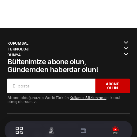
KURUMSAL
TEKNOLOJİ
DÜNYA
Bültenimize abone olun,
Gündemden haberdar olun!
ABONE
OLUN
Abone olduğunuzda WorldTürk'ün
Kullanıcı Sözleşmesi
ni kabul
etmiş olursunuz.
© 2024 WorldTurk. Tüm Hakları Saklıdır. - Tasarım & Geliştirme :
Volion's