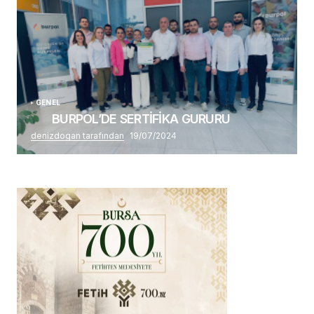
GENEL
BURPOL’DE SERTİFİKA GURURU
denizdogan tarafından
19/07/2024