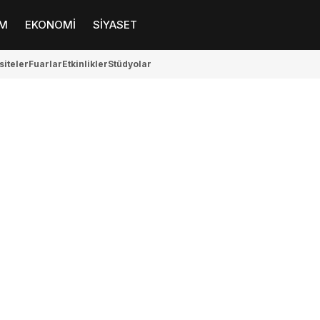
M
EKONOMİ
SİYASET
siteler
Fuarlar
Etkinlikler
Stüdyolar