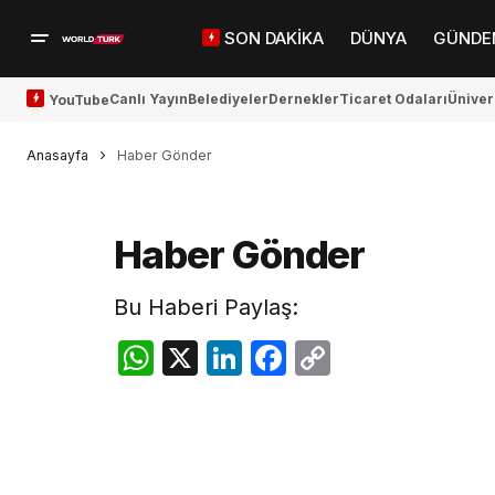
SON DAKİKA
DÜNYA
GÜNDE
Canlı Yayın
Belediyeler
Dernekler
Ticaret Odaları
Üniver
YouTube
Anasayfa
Haber Gönder
Haber Gönder
Bu Haberi Paylaş:
WhatsApp
X
LinkedIn
Facebook
Copy
Link