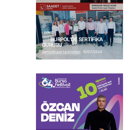
(başlıksız)
Alaattin Karahan tarafından
14/07/2026
GENEL
BURPOL’DE SERTİFİKA
GURURU
denizdogan tarafından
19/07/2024