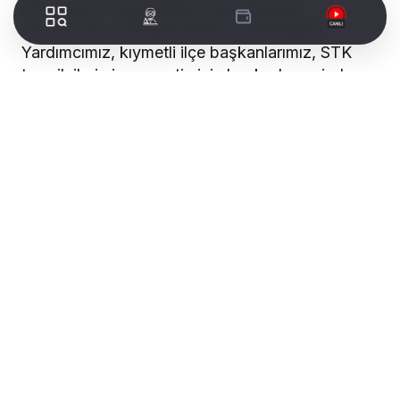
etti. Aytaç, “Saygıdeğer Genel Başkan
Yardımcımız, Gençlik Kolları Genel Başkan
Yardımcımız, kıymetli ilçe başkanlarımız, STK
temsilcilerimiz ve partimizin her kademesinde
büyük bir emekle görev yapan değerli dava
arkadaşlarım;
Hepinizi en içten saygılarımla ve muhabbetle
selamlıyorum. Bayramlaşma programımıza hoş
geldiniz, şerefler verdiniz.
Bizleri bugün burada buluşturan şey sadece
takvimdeki bir bayram günü değil; aynı inançla
omuz omuza verdiğimiz o büyük memleket
mücadelesidir. Bayramlar elbette kucaklaşma
günüdür ama bizim için aynı zamanda ahitleşme,
sözleşme ve inanç tazeleme vesilesidir.
Genel Başkanımız Sayın Müsavat
Dervişoğlu’nun çok net çizdiği bir rota var:
“Bizim pusulamız yalnızca aziz milletimizdir.” Biz