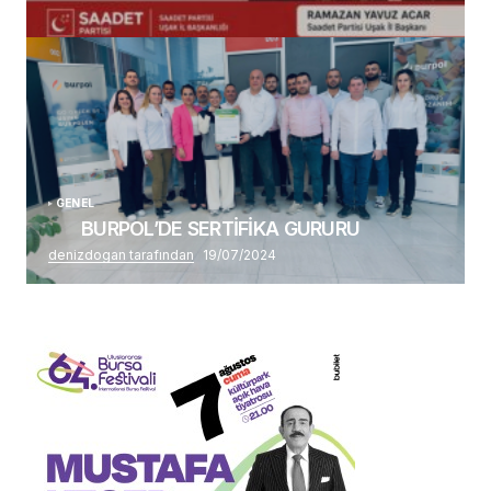
(başlıksız)
Alaattin Karahan tarafından
14/07/2026
GENEL
BURPOL’DE SERTİFİKA GURURU
denizdogan tarafından
19/07/2024