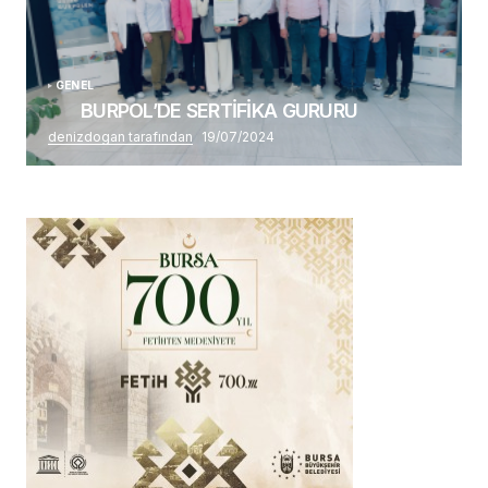
GENEL
BURPOL’DE SERTİFİKA GURURU
denizdogan tarafından
19/07/2024