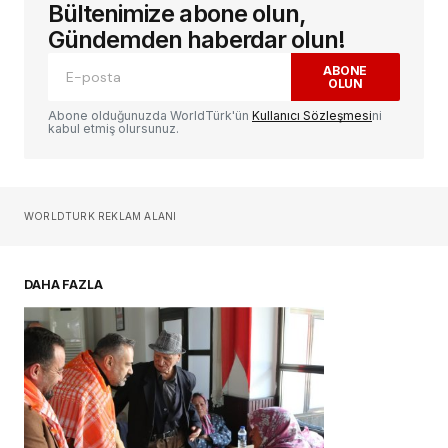
Bültenimize abone olun,
E-posta adresiniz yayınlanmayacak.
Gerekli
alanlar
*
ile işaretlenmişlerdir
Gündemden haberdar olun!
ABONE
OLUN
Yorum
*
Abone olduğunuzda WorldTürk'ün
Kullanıcı Sözleşmesi
ni
kabul etmiş olursunuz.
Sizin adınız
*
WORLDTURK REKLAM ALANI
E-postanız
*
DAHA FAZLA
Daha sonraki yorumlarımda kullanılması için
adım, e-posta adresim ve site adresim bu
tarayıcıya kaydedilsin.