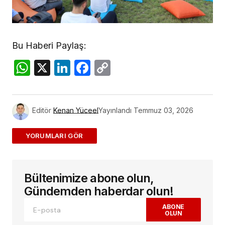
Bu Haberi Paylaş:
WhatsApp
X
LinkedIn
Facebook
Copy
Link
Editör
Kenan Yüceel
Yayınlandı
Temmuz 03, 2026
ADD A COMMENT
Bültenimize abone olun,
E-posta adresiniz yayınlanmayacak.
Gerekli
alanlar
*
ile işaretlenmişlerdir
Gündemden haberdar olun!
ABONE
OLUN
Yorum
*