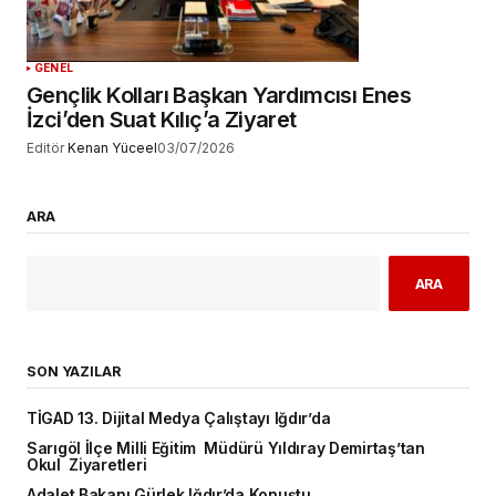
GENEL
Gençlik Kolları Başkan Yardımcısı Enes
İzci’den Suat Kılıç’a Ziyaret
Editör
Kenan Yüceel
03/07/2026
ARA
ARA
SON YAZILAR
TİGAD 13. Dijital Medya Çalıştayı Iğdır’da
Sarıgöl İlçe Milli Eğitim Müdürü Yıldıray Demirtaş’tan
Okul Ziyaretleri
Adalet Bakanı Gürlek Iğdır’da Konuştu