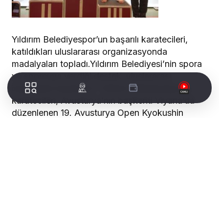
Yıldırım Belediyespor’un başarılı karatecileri,
katıldıkları uluslararası organizasyonda
madalyaları topladı.Yıldırım Belediyesi’nin spora
ve sporcuya verdiği destek, uluslararası
başarılarla taçlanıyor. Yıldırım Belediyesporlu
karatecileri, Avusturya’nın başkenti Viyana’da
düzenlenen 19. Avusturya Open Kyokushin
Karate Şampiyonası’nda fırtına gibi esti.
Turnuvada ülkemizi ve Bursa’yı temsil eden
Yıldırım Belediyespor’un başarılı karatecileri, elde
ettikleri derecelerle büyük gurur yaşattı. Yıldırım
Belediyesporlu karateciler; organizasyonu 2
altın, 1 gümüş ve 2 bronz madalya ile
tamamlayarak önemli bir başarıya imza attı.
Turnuvada tatamiye çıkan Yıldırım