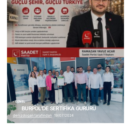
(başlıksız)
Alaattin Karahan tarafından
14/07/2026
GENEL
BURPOL’DE SERTİFİKA GURURU
denizdogan tarafından
19/07/2024