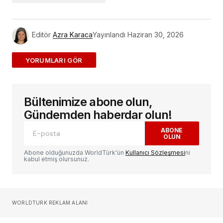
Editör
Azra Karaca
Yayınlandı
Haziran 30, 2026
ADD A COMMENT
Bültenimize abone olun,
E-posta adresiniz yayınlanmayacak.
Gerekli
alanlar
*
ile işaretlenmişlerdir
Gündemden haberdar olun!
ABONE
OLUN
Yorum
*
Abone olduğunuzda WorldTürk'ün
Kullanıcı Sözleşmesi
ni
kabul etmiş olursunuz.
Sizin adınız
*
WORLDTURK REKLAM ALANI