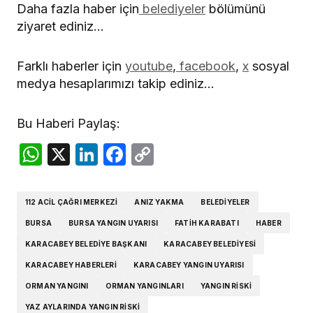
Daha fazla haber için
belediyeler
bölümünü
ziyaret ediniz…
Farklı haberler için
youtube
,
facebook
,
x
sosyal
medya hesaplarımızı takip ediniz…
Bu Haberi Paylaş:
WhatsApp
X
LinkedIn
Facebook
Copy
Link
112 ACIL ÇAĞRI MERKEZI
ANIZ YAKMA
BELEDIYELER
BURSA
BURSA YANGIN UYARISI
FATIH KARABATI
HABER
KARACABEY BELEDIYE BAŞKANI
KARACABEY BELEDIYESI
KARACABEY HABERLERI
KARACABEY YANGIN UYARISI
ORMAN YANGINI
ORMAN YANGINLARI
YANGIN RISKI
YAZ AYLARINDA YANGIN RISKI