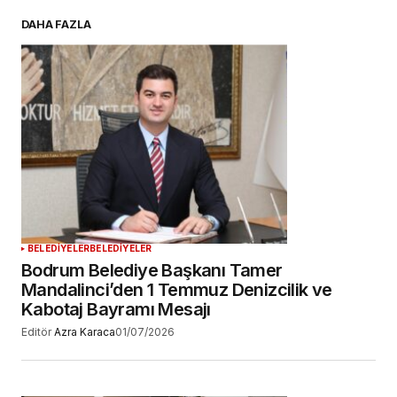
E-postanız
*
DAHA FAZLA
Daha sonraki yorumlarımda kullanılması için
adım, e-posta adresim ve site adresim bu
tarayıcıya kaydedilsin.
YORUM GÖNDER
BELEDİYELER
BELEDİYELER
Bodrum Belediye Başkanı Tamer
Mandalinci’den 1 Temmuz Denizcilik ve
Kabotaj Bayramı Mesajı
Editör
Azra Karaca
01/07/2026