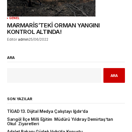
GENEL
MARMARİS’TEKİ ORMAN YANGINI
KONTROL ALTINDA!
Editör
admin
25/06/2022
ARA
ARA
SON YAZILAR
TİGAD 13. Dijital Medya Çalıştayı Iğdır’da
Sarıgöl İlçe Milli Eğitim Müdürü Yıldıray Demirtaş’tan
Okul Ziyaretleri
Adalet Bakanı Gürlek Iğdır’da Konuştu