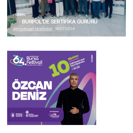
GENEL
BURPOL’DE SERTİFİKA GURURU
denizdogan tarafından
19/07/2024