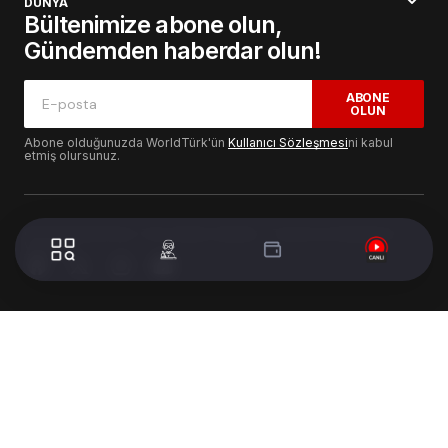
DÜNYA
Bültenimize abone olun,
Gündemden haberdar olun!
ABONE
OLUN
Abone olduğunuzda WorldTürk'ün
Kullanıcı Sözleşmesi
ni kabul
etmiş olursunuz.
© 2024 WorldTurk. Tüm Hakları Saklıdır. - Tasarım & Geliştirme :
Volion's