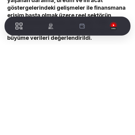
yaşanan daralma, üretim ve ihracat
göstergelerindeki gelişmeler ile finansmana
erişim başta olmak üzere reel sektörün
gündemindeki konular ele alındı. TÜİK
tarafından açıklanan 2026 yılı ilk çeyrek
büyüme verileri değerlendirildi.
WORLDTURK REKLAM ALANI