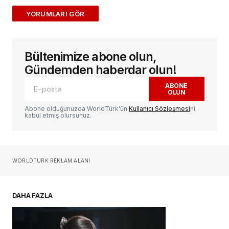
ADD A COMMENT
Bültenimize abone olun,
E-posta adresiniz yayınlanmayacak.
Gerekli
alanlar
*
ile işaretlenmişlerdir
Gündemden haberdar olun!
ABONE
OLUN
Yorum
*
Abone olduğunuzda WorldTürk'ün
Kullanıcı Sözleşmesi
ni
kabul etmiş olursunuz.
Sizin adınız
*
WORLDTURK REKLAM ALANI
E-postanız
*
DAHA FAZLA
Daha sonraki yorumlarımda kullanılması için
adım, e-posta adresim ve site adresim bu