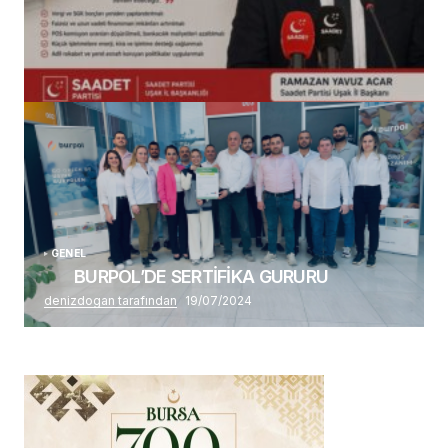
(başlıksız)
Alaattin Karahan tarafından
14/07/2026
GENEL
BURPOL’DE SERTİFİKA GURURU
denizdogan tarafından
19/07/2024