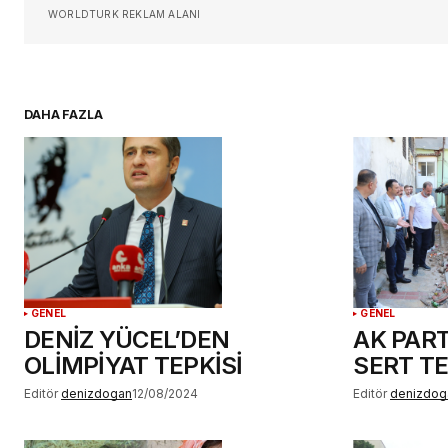
Daha sonraki yorumlarımda kullan
WORLDTURK REKLAM ALANI
için adım, e-posta adresim ve si
adresim bu tarayıcıya kaydedilsin
DAHA FAZLA
YORUM GÖNDER
GENEL
GENEL
DENİZ YÜCEL’DEN
AK PART
OLİMPİYAT TEPKİSİ
SERT TE
Editör
denizdogan
12/08/2024
Editör
denizdog