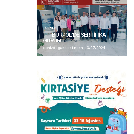
Alaattin Karahan tarafından
14/07/2026
GENEL
BURPOL’DE SERTİFİKA
GURURU
denizdogan tarafından
19/07/2024