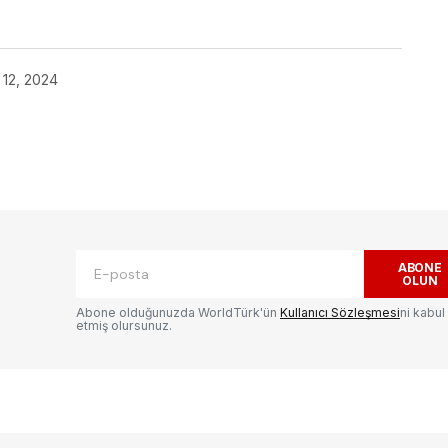
 12, 2024
ak.
Gerekli alanlar
*
ile işaretlenmişlerdir
ABONE
OLUN
Abone olduğunuzda WorldTürk'ün
Kullanıcı Sözleşmesi
ni kabul
etmiş olursunuz.
E-postanız
*