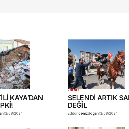
ılması
te
.
GENEL
İLİ KAYA’DAN
SELENDİ ARTIK SA
PKİ!
DEĞİL
an
12/08/2024
Editör
denizdogan
12/08/2024