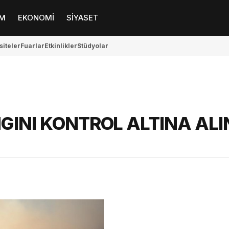
M
EKONOMİ
SİYASET
siteler
Fuarlar
Etkinlikler
Stüdyolar
INI KONTROL ALTINA ALI