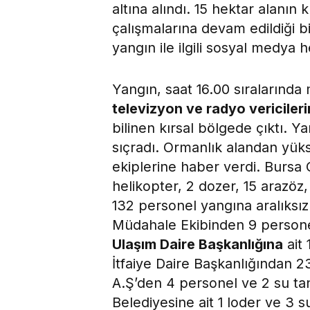
altına alındı. 15 hektar alanı
çalışmalarına devam edildiği bi
yangın ile ilgili sosyal medya
Yangın, saat 16.00 sıralarınd
televizyon ve radyo vericile
bilinen kırsal bölgede çıktı. Y
sıçradı. Ormanlık alandan yüks
ekiplerine haber verdi. Bursa
helikopter, 2 dozer, 15 arazöz,
132 personel yangına aralıksı
Müdahale Ekibinden 9 persone
Ulaşım Daire Başkanlığına
ait 
İtfaiye Daire Başkanlığından 23
A.Ş’den 4 personel ve 2 su tan
Belediyesine ait 1 loder ve 3 