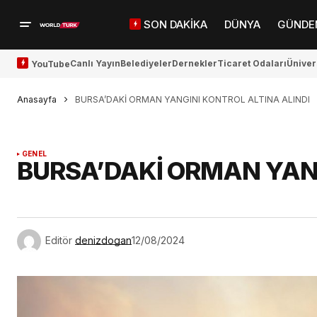
SON DAKİKA
DÜNYA
GÜNDE
Canlı Yayın
Belediyeler
Dernekler
Ticaret Odaları
Üniver
YouTube
Anasayfa
BURSA’DAKİ ORMAN YANGINI KONTROL ALTINA ALINDI
GENEL
BURSA’DAKİ ORMAN YANG
Editör
denizdogan
12/08/2024