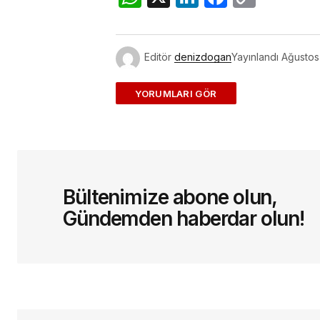
Link
Editör
denizdogan
Yayınlandı
Ağustos
ADD A COMMENT
E-posta adresiniz yayınlanmayac
Bültenimize abone olun,
Yorum
*
Gündemden haberdar olun!
Sizin adınız
*