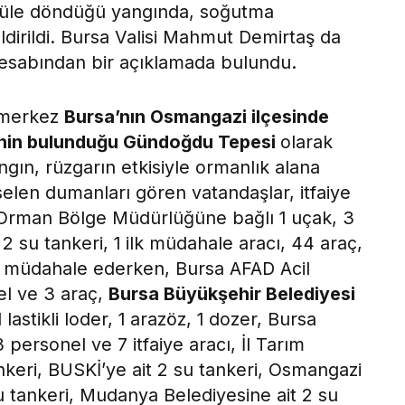
n küle döndüğü yangında, soğutma
ldirildi. Bursa Valisi Mahmut Demirtaş da
 hesabından bir açıklamada bulundu.
a merkez
Bursa’nın Osmangazi ilçesinde
rinin bulunduğu Gündoğdu Tepesi
olarak
angın, rüzgarın etkisiyle ormanlık alana
elen dumanları gören vatandaşlar, itfaiye
 Orman Bölge Müdürlüğüne bağlı 1 uçak, 3
 2 su tankeri, 1 ilk müdahale aracı, 44 araç,
z müdahale ederken, Bursa AFAD Acil
l ve 3 araç,
Bursa Büyükşehir Belediyesi
1 lastikli loder, 1 arazöz, 1 dozer, Bursa
 personel ve 7 itfaiye aracı, İl Tarım
keri, BUSKİ’ye ait 2 su tankeri, Osmangazi
su tankeri, Mudanya Belediyesine ait 2 su