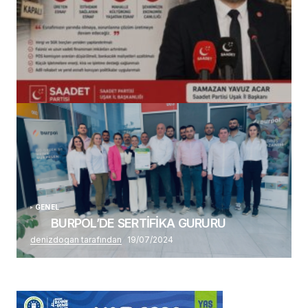
(başlıksız)
Alaattin Karahan tarafından
14/07/2026
GENEL
BURPOL’DE SERTİFİKA GURURU
denizdogan tarafından
19/07/2024