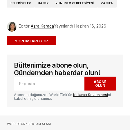
BELEDIYELER
HABER
YUNUSEMRE BELEDIYESI
ZABITA
Editör
Azra Karaca
Yayınlandı
Haziran 16, 2026
ADD A COMMENT
Bültenimize abone olun,
E-posta adresiniz yayınlanmayacak.
Gerekli
alanlar
*
ile işaretlenmişlerdir
Gündemden haberdar olun!
ABONE
OLUN
Yorum
*
Abone olduğunuzda WorldTürk'ün
Kullanıcı Sözleşmesi
ni
kabul etmiş olursunuz.
Sizin adınız
*
WORLDTURK REKLAM ALANI