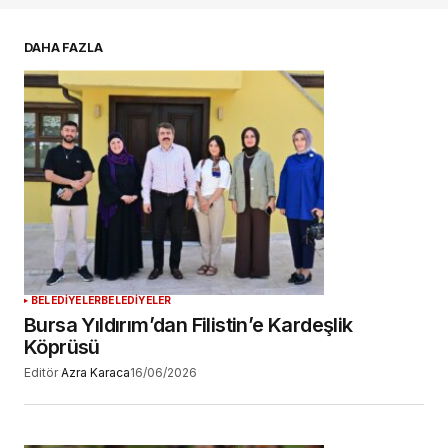
E-postanız
*
DAHA FAZLA
Daha sonraki yorumlarımda kullanılması için
adım, e-posta adresim ve site adresim bu
tarayıcıya kaydedilsin.
YORUM GÖNDER
BELEDİYELER
BELEDİYELER
Bursa Yıldırım’dan Filistin’e Kardeşlik
Köprüsü
Editör
Azra Karaca
16/06/2026