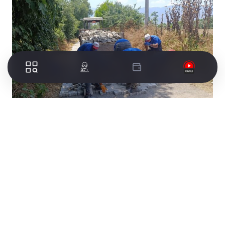
Bozdoğan Belediyesi, ilçe genelinde sürdürdüğü
üstyapı yatırımlarına aralıksız devam ediyor. Bu
kapsamda Fen İşleri Müdürlüğü ekipleri
tarafından Yazıkent Mahallesi’nde kilit parke taşı
döşeme çalışmaları başlatıldı.