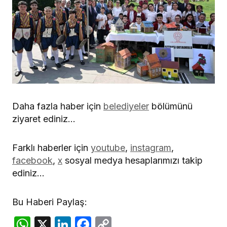
Daha fazla haber için
belediyeler
bölümünü
ziyaret ediniz…
Farklı haberler için
youtube
,
instagram
,
facebook
,
x
sosyal medya hesaplarımızı takip
ediniz…
Bu Haberi Paylaş:
WhatsApp
X
LinkedIn
Facebook
Copy