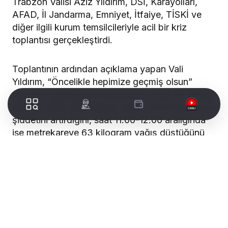
Trabzon Valisi Aziz Yıldırım, DSİ, Karayolları,
AFAD, İl Jandarma, Emniyet, İtfaiye, TİSKİ ve
diğer ilgili kurum temsilcileriyle acil bir kriz
toplantısı gerçekleştirdi.
Toplantının ardından açıklama yapan Vali
Yıldırım, “Öncelikle hepimize geçmiş olsun”
diyerek başladığı konuşmasında, saat 03.00’ten
itibaren etkili olan yağışın sabah 10.00’dan sonra
şiddetini artırdığını, saat 11.00-12.00 aralığında
ise metrekareye 63 kilogram yağış düştüğünü
ifade etti.
WORLDTURK REKLAM ALANI
Beşirli ve Moloz Bölgeleri Etkilendi