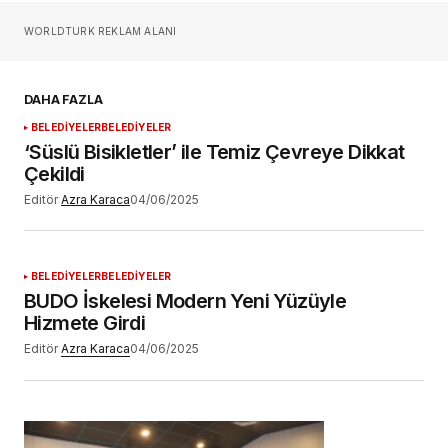
Sizin adınız
*
WORLDTURK REKLAM ALANI
E-postanız
*
DAHA FAZLA
BELEDİYELER
BELEDİYELER
Daha sonraki yorumlarımda kullanılması için
‘Süslü Bisikletler’ ile Temiz Çevreye Dikkat
adım, e-posta adresim ve site adresim bu
Çekildi
tarayıcıya kaydedilsin.
Editör
Azra Karaca
04/06/2025
BELEDİYELER
BELEDİYELER
BUDO İskelesi Modern Yeni Yüzüyle
YORUM GÖNDER
Hizmete Girdi
Editör
Azra Karaca
04/06/2025