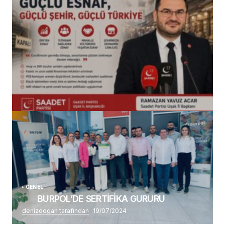
(başlıksız)
Alaattin Karahan tarafından
14/07/2026
GENEL
BURPOL’DE SERTİFİKA GURURU
denizdogan tarafından
19/07/2024