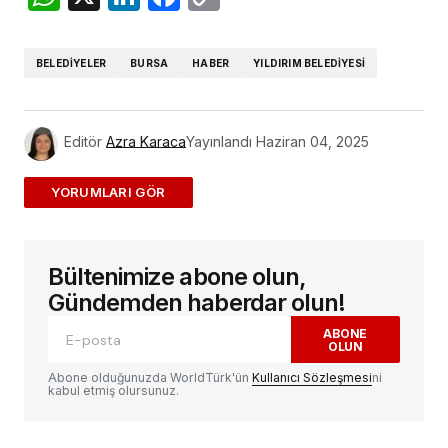
Link
BELEDIYELER
BURSA
HABER
YILDIRIM BELEDIYESI
Editör
Azra Karaca
Yayınlandı
Haziran 04, 2025
ADD A COMMENT
Bültenimize abone olun,
E-posta adresiniz yayınlanmayacak.
Gerekli
alanlar
*
ile işaretlenmişlerdir
Gündemden haberdar olun!
ABONE
OLUN
Yorum
*
Abone olduğunuzda WorldTürk'ün
Kullanıcı Sözleşmesi
ni
kabul etmiş olursunuz.