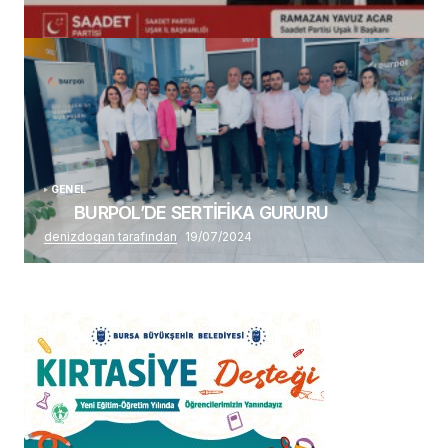
(başlıksız)
Alaattin Karahan tarafından
14/07/2026
GENEL
BURPOL’DE SERTİFİKA GURURU
denizdogan tarafından
19/07/2024