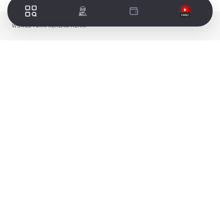
WORLDTURK REKLAM ALANI
Çiğli Belediye Başkanı CHP’li Onur Emrah
Yıldız’ın elektrik ve ışıklandırma altyapısı
üzerinden Gediz Elektrik’i hedef alıp Menemen
Belediyesi’ni suçlamasına tepki gecikmedi.
Menemen Belediyesi AK Parti Grup Başkanvekili
Dilaver Kişili Yıldız’ın gündem değiştirme
gayretinde olduğunu söyledi.
Kişili, “Çiğli Belediye Başkanı Onur Emrah
Yıldız’ın Harmandalı’ndaki çöp sorunu üzerinden
kendi partilisi CHP’li Büyükşehir Belediye
Başkanı Cemil Tugay ile sorunlar yaşadığı
kamuoyunun malumudur. Karşılıklı ithamlar ve