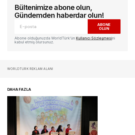
Bültenimize abone olun,
E-posta adresiniz yayınlanmayacak.
Gerekli
alanlar
*
ile işaretlenmişlerdir
Gündemden haberdar olun!
ABONE
OLUN
Yorum
*
Abone olduğunuzda WorldTürk'ün
Kullanıcı Sözleşmesi
ni
kabul etmiş olursunuz.
Sizin adınız
*
WORLDTURK REKLAM ALANI
E-postanız
*
DAHA FAZLA
Daha sonraki yorumlarımda kullanılması için
adım, e-posta adresim ve site adresim bu
tarayıcıya kaydedilsin.