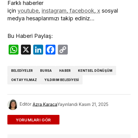
Farklı haberler
için
youtube
,
instagram
,
facebook
,
x
sosyal
medya hesaplarımızı takip ediniz…
Bu Haberi Paylaş:
WhatsApp
X
LinkedIn
Facebook
Copy
Link
BELEDIYELER
BURSA
HABER
KENTSEL DÖNÜŞÜM
OKTAY YILMAZ
YILDIRIM BELEDIYESI
Editör
Azra Karaca
Yayınlandı
Kasım 21, 2025
ADD A COMMENT