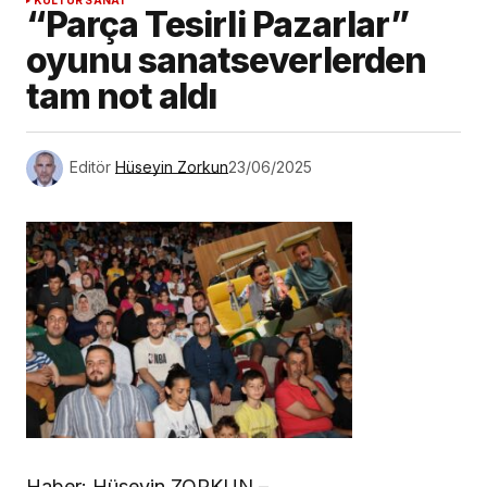
KÜLTÜR SANAT
“Parça Tesirli Pazarlar”
oyunu sanatseverlerden
tam not aldı
Editör
Hüseyin Zorkun
23/06/2025
Haber: Hüseyin ZORKUN –