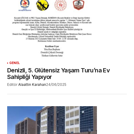
GENEL
Denizli, 5. Glütensiz Yaşam Turu’na Ev
Sahipliği Yapıyor
Editör
Alaattin Karahan
24/06/2025