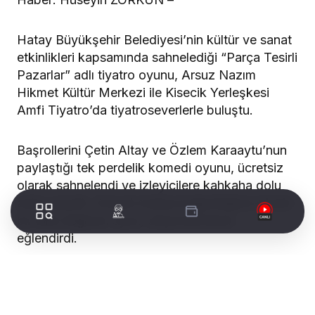
Hatay Büyükşehir Belediyesi’nin kültür ve sanat
etkinlikleri kapsamında sahnelediği “Parça Tesirli
Pazarlar” adlı tiyatro oyunu, Arsuz Nazım
Hikmet Kültür Merkezi ile Kisecik Yerleşkesi
Amfi Tiyatro’da tiyatroseverlerle buluştu.
Başrollerini Çetin Altay ve Özlem Karaaytu’nun
paylaştığı tek perdelik komedi oyunu, ücretsiz
olarak sahnelendi ve izleyicilere kahkaha dolu
anlar yaşattı. Sosyal medya bağımlılığına mizahi
bir dille değinen oyun, düşündürürken
eğlendirdi.
WORLDTURK REKLAM ALANI