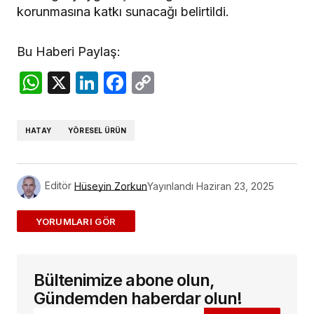
korunmasına katkı sunacağı belirtildi.
Bu Haberi Paylaş:
WhatsApp
X
LinkedIn
Facebook
Copy
Link
HATAY
YÖRESEL ÜRÜN
Editör
Hüseyin Zorkun
Yayınlandı
Haziran 23, 2025
ADD A COMMENT
Bültenimize abone olun,
E-posta adresiniz yayınlanmayacak.
Gerekli
alanlar
*
ile işaretlenmişlerdir
Gündemden haberdar olun!