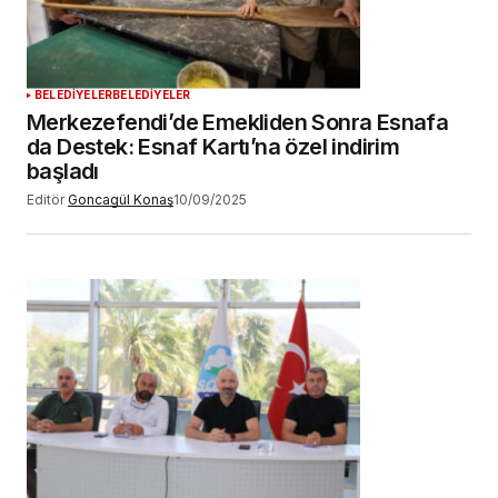
YORUM GÖNDER
BELEDİYELER
BELEDİYELER
Merkezefendi’de Emekliden Sonra Esnafa
da Destek: Esnaf Kartı’na özel indirim
başladı
Editör
Goncagül Konaş
10/09/2025