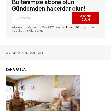
Bültenimize abone olun,
E-posta adresiniz yayınlanmayacak.
Gerekli
alanlar
*
ile işaretlenmişlerdir
Gündemden haberdar olun!
ABONE
OLUN
Yorum
*
Abone olduğunuzda WorldTürk'ün
Kullanıcı Sözleşmesi
ni
kabul etmiş olursunuz.
Sizin adınız
*
WORLDTURK REKLAM ALANI
E-postanız
*
DAHA FAZLA
Daha sonraki yorumlarımda kullanılması için
adım, e-posta adresim ve site adresim bu
tarayıcıya kaydedilsin.