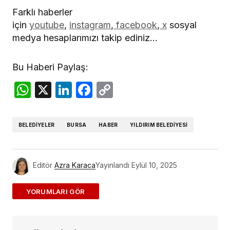
Farklı haberler
için
youtube
,
instagram
,
facebook
,
x
sosyal
medya hesaplarımızı takip ediniz…
Bu Haberi Paylaş:
WhatsApp
X
LinkedIn
Facebook
Copy
Link
BELEDIYELER
BURSA
HABER
YILDIRIM BELEDIYESI
Editör
Azra Karaca
Yayınlandı
Eylül 10, 2025
ADD A COMMENT