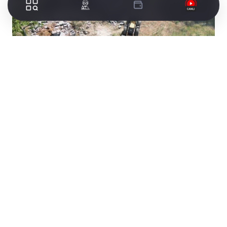
İnegöl Belediyesi’nin şehircilik ilkeleri ve planlı
kentleşme anlayışı doğrultusunda kaçak
yapılaşmayla mücadele çalışmaları aralıksız
sürdürüyor. Tespit edilen kaçak yapılarla ilgili
mevzuat çerçevesinde işlem yapılarak, gerekli
yasal süreç uygulanıyor. Bir yandan bu konuda
bilinçlendirme ve farkındalık oluşturacak adımlar
atılarak vatandaşların imar kurallarına uygun
şekilde yapılaşmaya gitmelerinin hem bireysel
hak kayıplarının önüne geçilmesi hem de sağlıklı
bir şehirleşmenin sağlanması açısından önemli
olduğuna dikkat çekilirken, öte yandan tüm