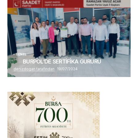
Alaattin Karahan tarafından
14/07/2026
GENEL
BURPOL’DE SERTİFİKA GURURU
denizdogan tarafından
19/07/2024