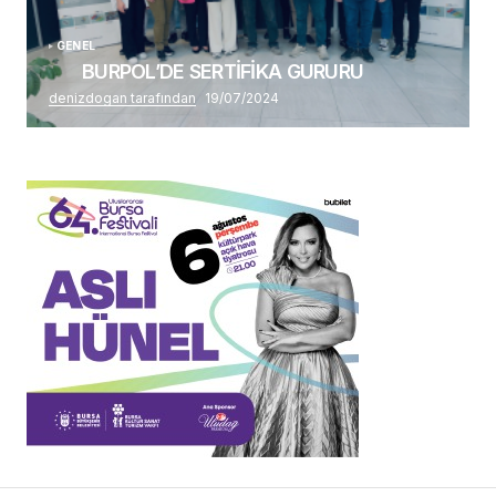
GENEL
BURPOL’DE SERTİFİKA GURURU
denizdogan tarafından
19/07/2024