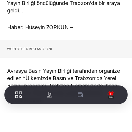
Yayın Birliği öncülüğünde Trabzon’da bir araya
geldi…
Haber: Hüseyin ZORKUN –
WORLDTURK REKLAM ALANI
Avrasya Basın Yayın Birliği tarafından organize
edilen “Ülkemizde Basın ve Trabzon’da Yerel
Basın” programı, Trabzon Hamamizade İhsan
Bey Kültür Merkezi’nde yoğun katılımla
gerçekleştirildi.
Etkinliğe ülkemizin yedi bölgesinden çok sayıda
basın mensubu, gazeteci, yazar ve medya
temsilcisi katıldı. Programda yerel basının