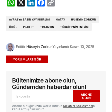
WhatsApp
X
LinkedIn
Facebook
Copy
Link
AVRASYA BASIN YAYIN BIRLIĞI
HATAY
HÜSEYIN ZORKUN
ÖDÜL
PLAKET
TRABZON
TÜRKIYE’NIN EN IYISI
Editör
Hüseyin Zorkun
Yayınlandı
Kasım 10, 2025
ADD A COMMENT
Bültenimize abone olun,
E-posta adresiniz yayınlanmayacak.
Gerekli
alanlar
*
ile işaretlenmişlerdir
Gündemden haberdar olun!
ABONE
OLUN
Yorum
*
Abone olduğunuzda WorldTürk'ün
Kullanıcı Sözleşmesi
ni
kabul etmiş olursunuz.