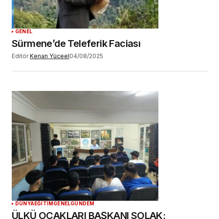
YORUM GÖNDER
GENEL
Sürmene’de Teleferik Faciası
Editör
Kenan Yüceel
04/08/2025
DÜNYA
EĞİTİM
GENEL
GÜNDEM
ÜLKÜ OCAKLARI BAŞKANI SOLAK: