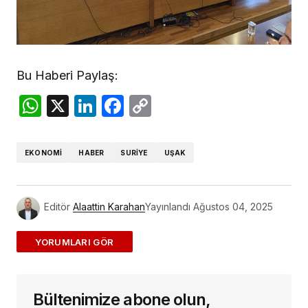
Bu Haberi Paylaş:
WhatsApp
X
LinkedIn
Facebook
Copy
Link
EKONOMI
HABER
SURIYE
UŞAK
Editör
Alaattin Karahan
Yayınlandı
Ağustos 04, 2025
ADD A COMMENT
Bültenimize abone olun,
E-posta adresiniz yayınlanmayacak.
Gerekli