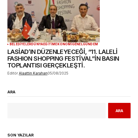
BELEDİYELER
DÜNYA
EĞİTİM
EKONOMİ
GENEL
GÜNDEM
LASİAD’IN DÜZENLEYECEĞİ, “11. LALELİ
FASHION SHOPPING FESTİVAL”İN BASIN
TOPLANTISI GERÇEKLEŞTİ.
Editör
Alaattin Karahan
05/08/2025
ARA
ARA
SON YAZILAR