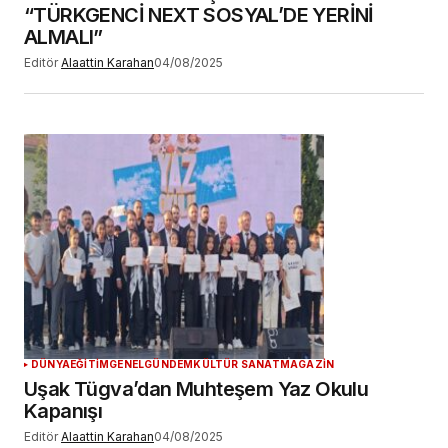
“TÜRKGENCİ NEXT SOSYAL’DE YERİNİ
ALMALI”
Editör
Alaattin Karahan
04/08/2025
DÜNYA
EĞİTİM
GENEL
GÜNDEM
KÜLTÜR SANAT
MAGAZİN
Uşak Tügva’dan Muhteşem Yaz Okulu
Kapanışı
Editör
Alaattin Karahan
04/08/2025