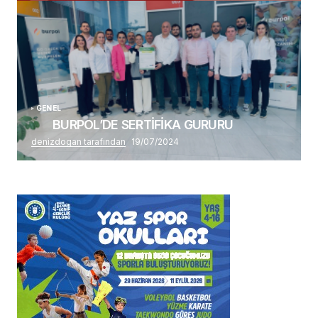
GENEL
BURPOL’DE SERTİFİKA GURURU
denizdogan tarafından
19/07/2024