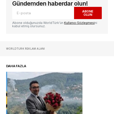
alanlar
*
ile işaretlenmişlerdir
Gündemden haberdar olun!
ABONE
OLUN
Yorum
*
Abone olduğunuzda WorldTürk'ün
Kullanıcı Sözleşmesi
ni
kabul etmiş olursunuz.
Sizin adınız
*
WORLDTURK REKLAM ALANI
E-postanız
*
DAHA FAZLA
Daha sonraki yorumlarımda kullanılması için
adım, e-posta adresim ve site adresim bu
tarayıcıya kaydedilsin.