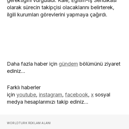
gerektiğini vurguladı. Kale, Eğitim-İş Sendikası
olarak sürecin takipçisi olacaklarını belirterek,
ilgili kurumları görevlerini yapmaya çağırdı.
Daha fazla haber için
gündem
bölümünü ziyaret
ediniz…
Farklı haberler
için
youtube
,
instagram
,
facebook
,
x
sosyal
medya hesaplarımızı takip ediniz…
WORLDTURK REKLAM ALANI