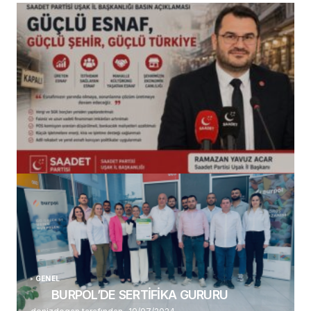
(başlıksız)
Alaattin Karahan tarafından
14/07/2026
GENEL
BURPOL’DE SERTİFİKA GURURU