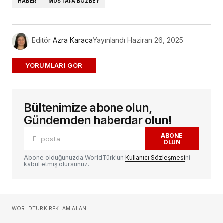
HABER
MUSTAFA BOZBEY
Editör
Azra Karaca
Yayınlandı
Haziran 26, 2025
ADD A COMMENT
Bültenimize abone olun,
E-posta adresiniz yayınlanmayacak.
Gerekli
alanlar
*
ile işaretlenmişlerdir
Gündemden haberdar olun!
ABONE
OLUN
Yorum
*
Abone olduğunuzda WorldTürk'ün
Kullanıcı Sözleşmesi
ni
kabul etmiş olursunuz.
Sizin adınız
*
WORLDTURK REKLAM ALANI