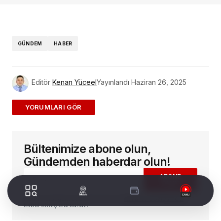
GÜNDEM
HABER
Editör
Kenan Yüceel
Yayınlandı
Haziran 26, 2025
ADD A COMMENT
Bültenimize abone olun,
E-posta adresiniz yayınlanmayacak.
Gerekli
alanlar
*
ile işaretlenmişlerdir
Gündemden haberdar olun!
ABONE
OLUN
Yorum
*
Abone olduğunuzda WorldTürk'ün
Kullanıcı Sözleşmesi
ni
kabul etmiş olursunuz.