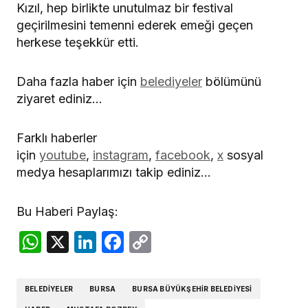
Kızıl, hep birlikte unutulmaz bir festival
geçirilmesini temenni ederek emeği geçen
herkese teşekkür etti.
Daha fazla haber için
belediyeler
bölümünü
ziyaret ediniz…
Farklı haberler
için
youtube
,
instagram
,
facebook
,
x
sosyal
medya hesaplarımızı takip ediniz…
Bu Haberi Paylaş:
WhatsApp
X
LinkedIn
Facebook
Copy
Link
BELEDIYELER
BURSA
BURSA BÜYÜKŞEHIR BELEDIYESI