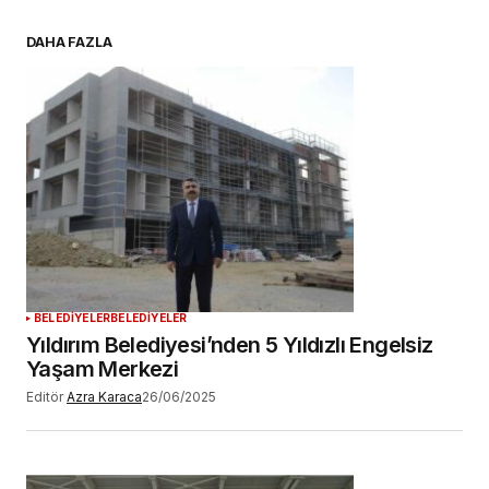
E-postanız
*
DAHA FAZLA
Daha sonraki yorumlarımda kullanılması için
adım, e-posta adresim ve site adresim bu
tarayıcıya kaydedilsin.
YORUM GÖNDER
BELEDİYELER
BELEDİYELER
Yıldırım Belediyesi’nden 5 Yıldızlı Engelsiz
Yaşam Merkezi
Editör
Azra Karaca
26/06/2025