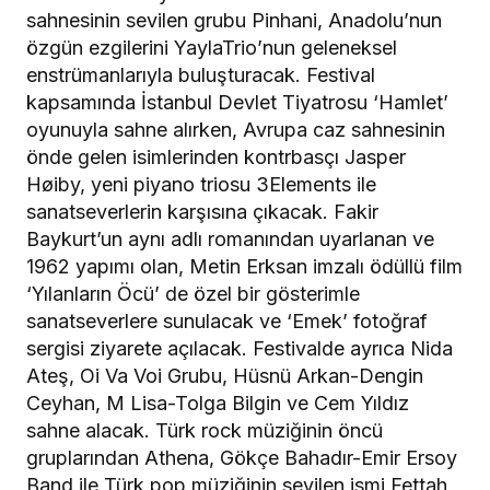
sahnesinin sevilen grubu Pinhani, Anadolu’nun
özgün ezgilerini YaylaTrio’nun geleneksel
enstrümanlarıyla buluşturacak. Festival
kapsamında İstanbul Devlet Tiyatrosu ‘Hamlet’
oyunuyla sahne alırken, Avrupa caz sahnesinin
önde gelen isimlerinden kontrbasçı Jasper
Høiby, yeni piyano triosu 3Elements ile
sanatseverlerin karşısına çıkacak. Fakir
Baykurt’un aynı adlı romanından uyarlanan ve
1962 yapımı olan, Metin Erksan imzalı ödüllü film
‘Yılanların Öcü’ de özel bir gösterimle
sanatseverlere sunulacak ve ‘Emek’ fotoğraf
sergisi ziyarete açılacak. Festivalde ayrıca Nida
Ateş, Oi Va Voi Grubu, Hüsnü Arkan-Dengin
Ceyhan, M Lisa-Tolga Bilgin ve Cem Yıldız
sahne alacak. Türk rock müziğinin öncü
gruplarından Athena, Gökçe Bahadır-Emir Ersoy
Band ile Türk pop müziğinin sevilen ismi Fettah