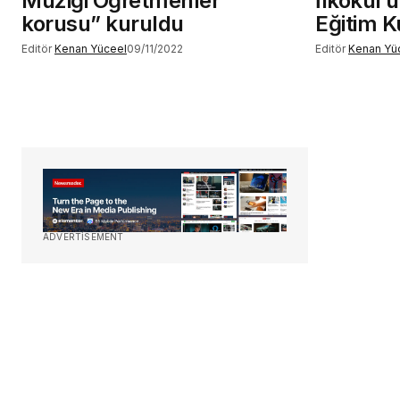
Müziği Öğretmenler
İlkokul’
korusu” kuruldu
Eğitim Ku
Editör
Kenan Yüceel
09/11/2022
Editör
Kenan Yü
ADVERTISEMENT