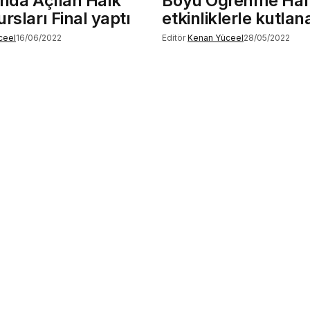
unda Açılan Halk
Boyu Öğrenme Haf
rsları Final yaptı
etkinliklerle kutla
ceel
16/06/2022
Editör
Kenan Yüceel
28/05/2022