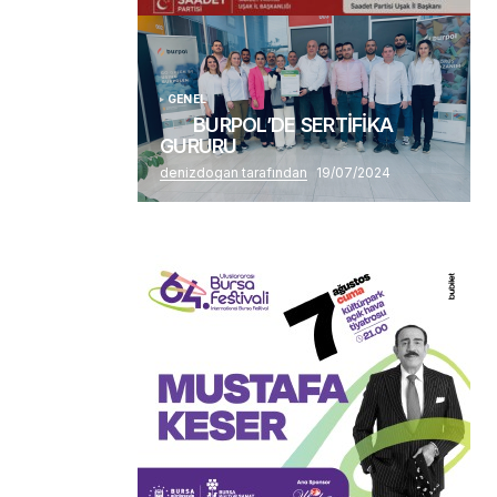
Alaattin Karahan tarafından
14/07/2026
GENEL
BURPOL’DE SERTİFİKA
GURURU
denizdogan tarafından
19/07/2024