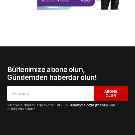
Bültenimize abone olun,
Gündemden haberdar olun!
ABONE
OLUN
Abone olduğunuzda WorldTürk'ün
Kullanıcı Sözleşmesi
ni kabul
etmiş olursunuz.