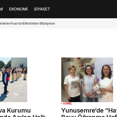
M
EKONOMİ
SİYASET
siteler
Fuarlar
Etkinlikler
Stüdyolar
GENEL
va Kurumu
Yunusemre’de “Ha