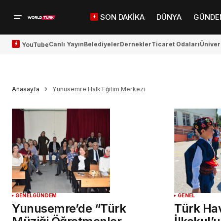
SON DAKİKA
DÜNYA
GÜNDE
Canlı Yayın
Belediyeler
Dernekler
Ticaret Odaları
Üniver
YouTube
Anasayfa
Yunusemre Halk Eğitim Merkezi
GENEL
GÜNDEM
GENEL
Yunusemre’de “Türk
Türk Ha