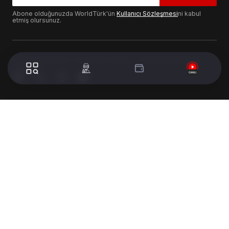
Abone olduğunuzda WorldTürk'ün
Kullanıcı Sözleşmesi
ni kabul
etmiş olursunuz.
© 2024 WorldTurk. Tüm Hakları Saklıdır. - Tasarım & Geliştirme :
Volion's