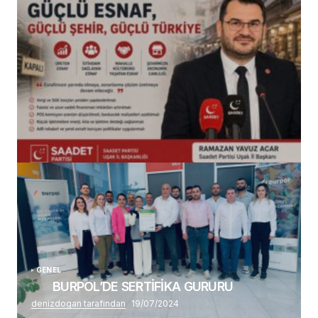
(başlıksız)
Alaattin Karahan tarafından
14/07/2026
GENEL
BURPOL’DE SERTİFİKA GURURU
denizdogan tarafından
19/07/2024