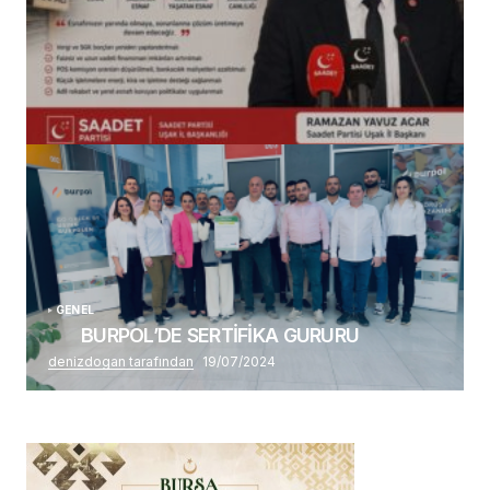
(başlıksız)
Alaattin Karahan tarafından
14/07/2026
GENEL
BURPOL’DE SERTİFİKA GURURU
denizdogan tarafından
19/07/2024