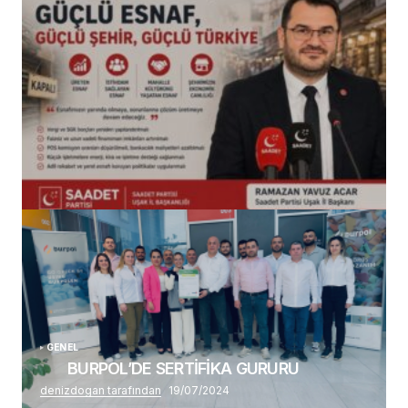
(başlıksız)
Alaattin Karahan tarafından
14/07/2026
GENEL
BURPOL’DE SERTİFİKA GURURU
denizdogan tarafından
19/07/2024