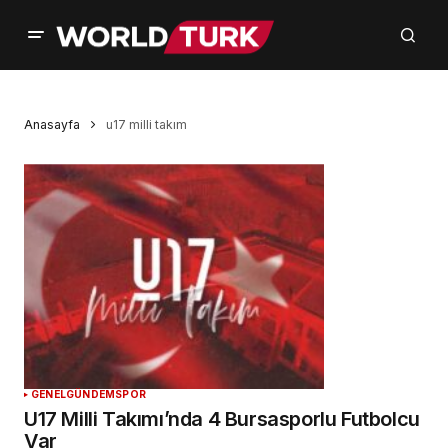
Anasayfa
u17 milli takım
GENEL
GÜNDEM
SPOR
U17 Milli Takımı’nda 4 Bursasporlu Futbolcu
Var