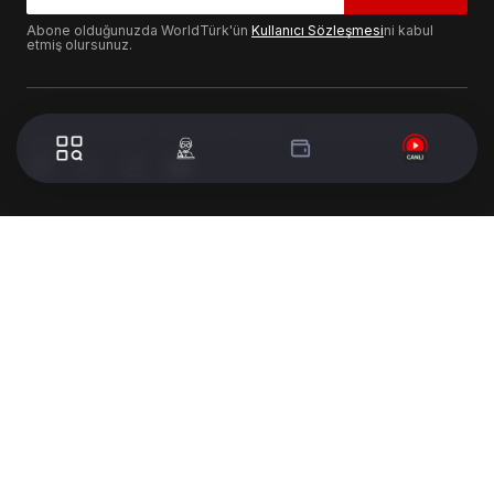
Abone olduğunuzda WorldTürk'ün
Kullanıcı Sözleşmesi
ni kabul
etmiş olursunuz.
© 2024 WorldTurk. Tüm Hakları Saklıdır. - Tasarım & Geliştirme :
Volion's